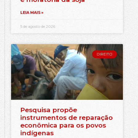
LEIA MAIS »
5 de agosto de 2026
DIREITO
Pesquisa propõe
instrumentos de reparação
econômica para os povos
indígenas