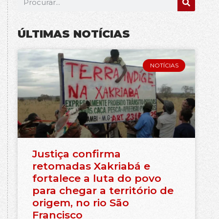
ÚLTIMAS NOTÍCIAS
NOTÍCIAS
Justiça confirma
retomadas Xakriabá e
fortalece a luta do povo
para chegar a território de
origem, no rio São
Francisco