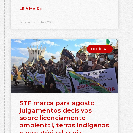
LEIA MAIS »
6 de agosto de 2026
NOTÍCIAS
STF marca para agosto
julgamentos decisivos
sobre licenciamento
ambiental, terras indígenas
e moratória da soja