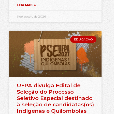
LEIA MAIS »
6 de agosto de 2026
EDUCAÇÃO
UFPA divulga Edital de
Seleção do Processo
Seletivo Especial destinado
à seleção de candidatas(os)
Indígenas e Quilombolas