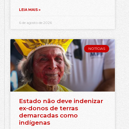
LEIA MAIS »
6 de agosto de 2026
NOTÍCIAS
Estado não deve indenizar
ex-donos de terras
demarcadas como
indígenas