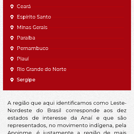
Ceará
Espírito Santo
Minas Gerais
Paraíba
Pernambuco
Piauí
Rio Grande do Norte
Sergipe
A região que aqui identificamos como Leste-
Nordeste do Brasil corresponde aos dez
estados de interesse da Anaí e que são
representados, no movimento indígena, pela
Apoinme, é justamente a região de mais