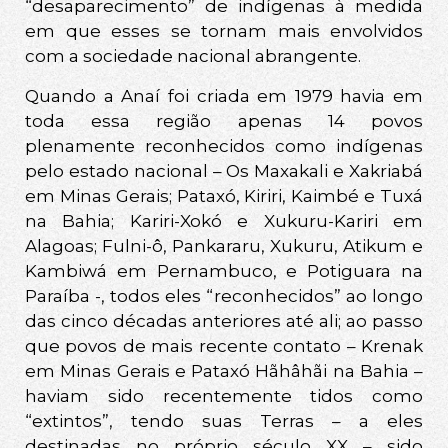
“desaparecimento” de indígenas à medida
em que esses se tornam mais envolvidos
com a sociedade nacional abrangente.
Quando a Anaí foi criada em 1979 havia em
toda essa região apenas 14 povos
plenamente reconhecidos como indígenas
pelo estado nacional – Os Maxakali e Xakriabá
em Minas Gerais; Pataxó, Kiriri, Kaimbé e Tuxá
na Bahia; Kariri-Xokó e Xukuru-Kariri em
Alagoas; Fulni-ô, Pankararu, Xukuru, Atikum e
Kambiwá em Pernambuco, e Potiguara na
Paraíba -, todos eles “reconhecidos” ao longo
das cinco décadas anteriores até ali; ao passo
que povos de mais recente contato – Krenak
em Minas Gerais e Pataxó Hãhâhãi na Bahia –
haviam sido recentemente tidos como
“extintos”, tendo suas Terras – a eles
destinadas no próprio século XX – sido