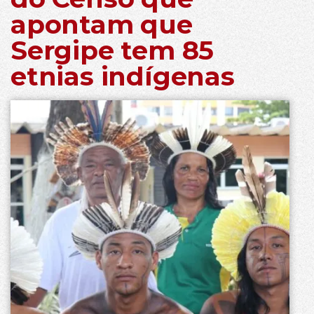
apontam que
Sergipe tem 85
etnias indígenas