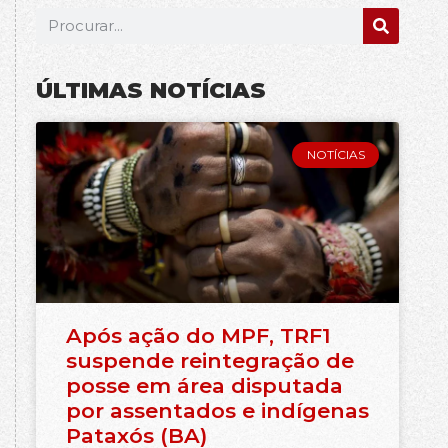
ÚLTIMAS NOTÍCIAS
NOTÍCIAS
Após ação do MPF, TRF1
suspende reintegração de
posse em área disputada
por assentados e indígenas
Pataxós (BA)