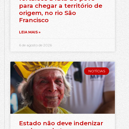
para chegar a território de
origem, no rio São
Francisco
LEIA MAIS »
6 de agosto de 2026
NOTÍCIAS
Estado não deve indenizar