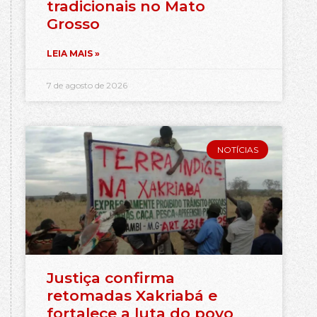
tradicionais no Mato
Grosso
LEIA MAIS »
7 de agosto de 2026
NOTÍCIAS
Justiça confirma
retomadas Xakriabá e
fortalece a luta do povo