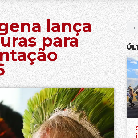
gena lança
uras para
ÚL
entação
6