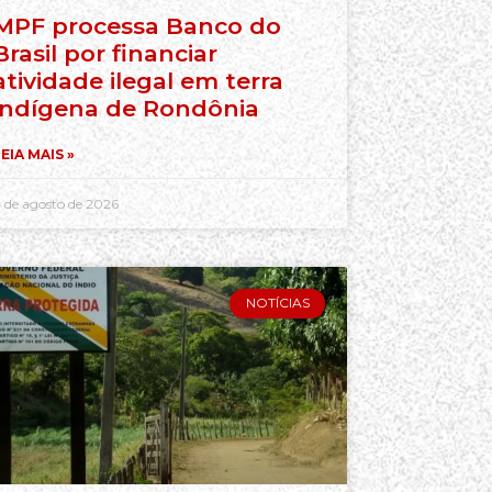
MPF processa Banco do
Brasil por financiar
atividade ilegal em terra
indígena de Rondônia
EIA MAIS »
 de agosto de 2026
NOTÍCIAS