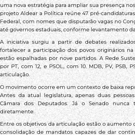
uma nova estratégia para ampliar sua presença nos
projeto Aldear a Política reúne 47 pré-candidaturas 
Federal, com nomes que disputarão vagas no Congr
até governos estaduais, conforme levantamento da
A iniciativa surgiu a partir de debates realiz
fortalecer a participação dos povos originários na 
estão espalhadas por nove partidos. A Rede Sust
por PT, com 12, e PSOL, com 10. MDB, PV, PSB, 
articulação.
O movimento ocorre em um contexto de baixa repre
Antes da atual legislatura, apenas duas pessoa
Câmara dos Deputados. Já o Senado nunca te
diretamente.
Entre os objetivos da articulação estão o aumento
consolidação de mandatos capazes de dar contin