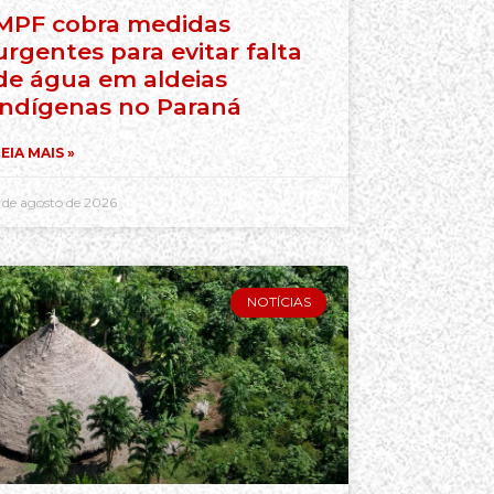
MPF cobra medidas
urgentes para evitar falta
de água em aldeias
indígenas no Paraná
EIA MAIS »
 de agosto de 2026
NOTÍCIAS