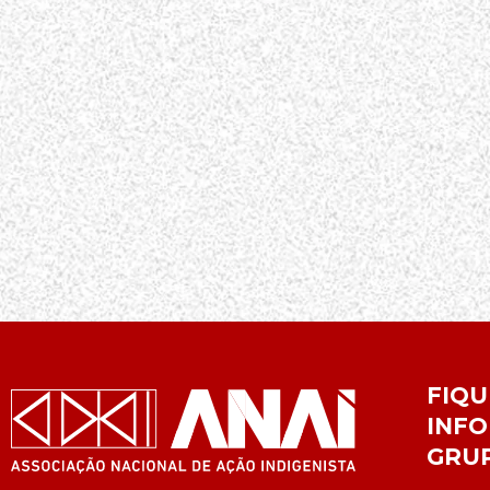
FIQU
INFO
GRU