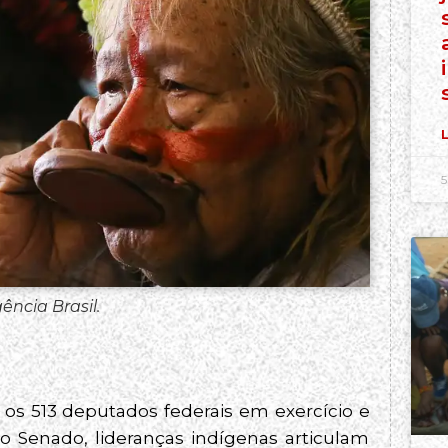
L
5
ência Brasil.
os 513 deputados federais em exercício e
 Senado, lideranças indígenas articulam