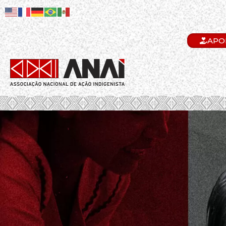
APO
.