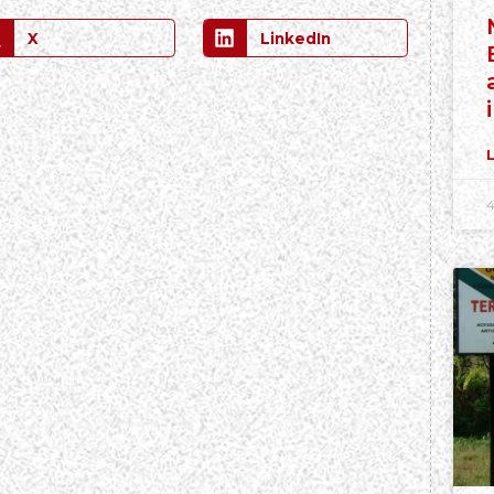
X
LinkedIn
L
4