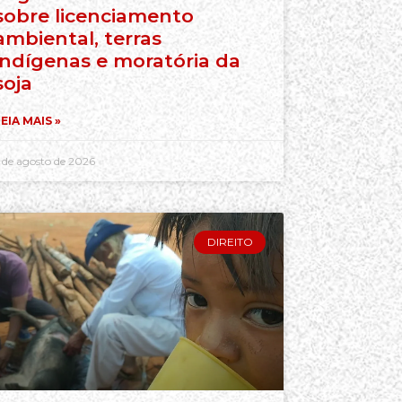
sobre licenciamento
ambiental, terras
indígenas e moratória da
soja
EIA MAIS »
 de agosto de 2026
DIREITO