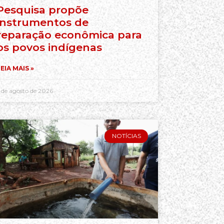
Pesquisa propõe
instrumentos de
reparação econômica para
os povos indígenas
EIA MAIS »
 de agosto de 2026
NOTÍCIAS