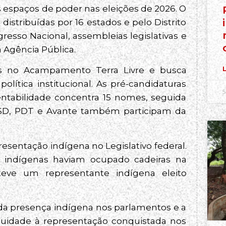
 espaços de poder nas eleições de 2026. O
distribuídas por 16 estados e pelo Distrito
esso Nacional, assembleias legislativas e
 Agência Pública.
L
ados no Acampamento Terra Livre e busca
política institucional. As pré-candidaturas
5
entabilidade concentra 15 nomes, seguida
PSD, PDT e Avante também participam da
sentação indígena no Legislativo federal.
s indígenas haviam ocupado cadeiras na
ve um representante indígena eleito
 da presença indígena nos parlamentos e a
uidade à representação conquistada nos