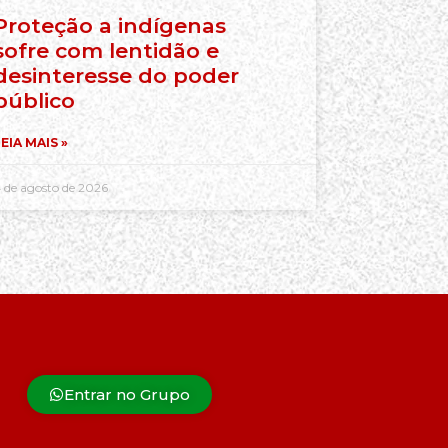
Proteção a indígenas
sofre com lentidão e
desinteresse do poder
público
EIA MAIS »
 de agosto de 2026
Entrar no Grupo