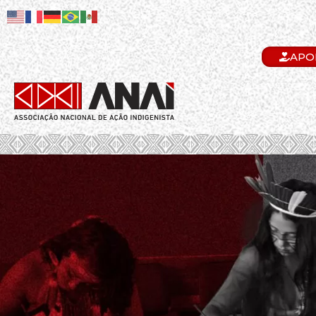
APO
.