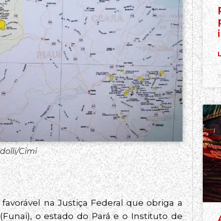
L
7
olli/Cimi
 favorável na Justiça Federal que obriga a
Funai), o estado do Pará e o Instituto de