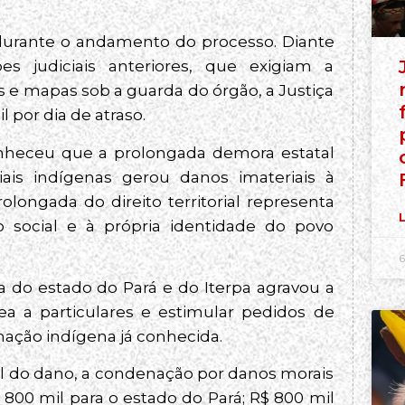
durante o andamento do processo. Diante
s judiciais anteriores, que exigiam a
 e mapas sob a guarda do órgão, a Justiça
 por dia de atraso.
onheceu que a prolongada demora estatal
riais indígenas gerou danos imateriais à
olongada do direito territorial representa
L
ão social e à própria identidade do povo
6
a do estado do Pará e do Iterpa agravou a
ea a particulares e estimular pedidos de
inação indígena já conhecida.
al do dano, a condenação por danos morais
$ 800 mil para o estado do Pará; R$ 800 mil