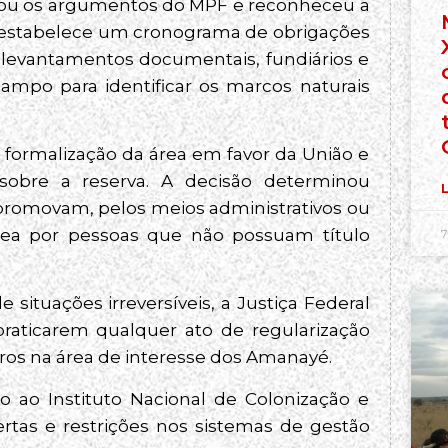
atou os argumentos do MPF e reconheceu a
ão estabelece um cronograma de obrigações
 levantamentos documentais, fundiários e
ampo para identificar os marcos naturais
formalização da área em favor da União e
s sobre a reserva. A decisão determinou
L
promovam, pelos meios administrativos ou
 área por pessoas que não possuam título
7
e situações irreversíveis, a Justiça Federal
praticarem qualquer ato de regularização
eiros na área de interesse dos Amanayé.
o ao Instituto Nacional de Colonização e
rtas e restrições nos sistemas de gestão