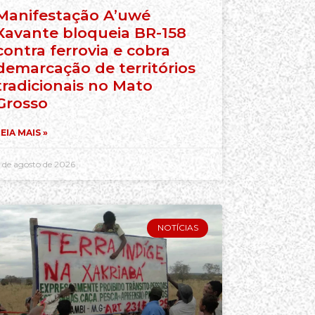
Manifestação A’uwé
Xavante bloqueia BR-158
contra ferrovia e cobra
demarcação de territórios
tradicionais no Mato
Grosso
EIA MAIS »
 de agosto de 2026
NOTÍCIAS