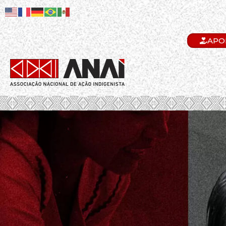
APO
.