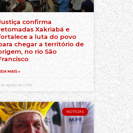
Justiça confirma
retomadas Xakriabá e
fortalece a luta do povo
para chegar a território de
origem, no rio São
Francisco
EIA MAIS »
 de agosto de 2026
NOTÍCIAS