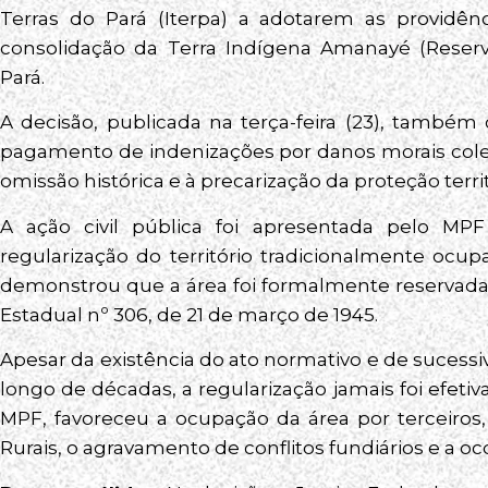
Terras do Pará (Iterpa) a adotarem as providênc
consolidação da Terra Indígena Amanayé (Reserv
Pará.
A decisão, publicada na terça-feira (23), també
pagamento de indenizações por danos morais cole
omissão histórica e à precarização da proteção terr
A ação civil pública foi apresentada pelo MP
regularização do território tradicionalmente oc
demonstrou que a área foi formalmente reservada
Estadual nº 306, de 21 de março de 1945.
Apesar da existência do ato normativo e de sucess
longo de décadas, a regularização jamais foi efeti
MPF, favoreceu a ocupação da área por terceiros
Rurais, o agravamento de conflitos fundiários e a o