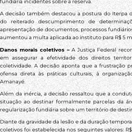
fundiária incidentes sobre a reserva.
A decisão também destacou a postura do Iterpa 
do reiterado descumprimento de determinaçõe
apresentação de documentos, processos fundiários
aumentou a multa aplicada ao instituto para R$ 5 mil
Danos morais coletivos –
A Justiça Federal rec
em assegurar a efetividade dos direitos territo
coletividade. A decisão aponta que a frustração pr
ofensa direta às práticas culturais, à organizaç
Amanayé.
Além da inércia, a decisão ressaltou que a condut
situação ao destinar formalmente parcelas da ár
regularização fundiária sobre um território de dest
Diante da gravidade da lesão e da duração tempor
coletivos foi estabelecida nos seguintes valores: R