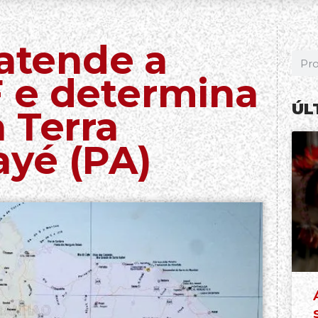
 atende a
 e determina
ÚL
 Terra
yé (PA)