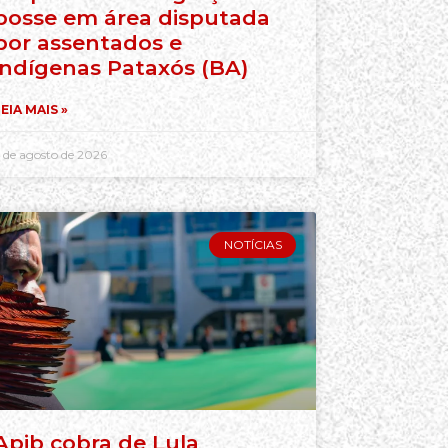
posse em área disputada
por assentados e
indígenas Pataxós (BA)
EIA MAIS »
 de agosto de 2026
NOTÍCIAS
Apib cobra de Lula