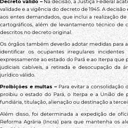
Decreto válido –
Na decisão, a Justiça Federal ac
validade e a vigência do decreto de 1945. A decis
aos entes demandados, que inclui a realização de
cartográficos, além de levantamento técnico de c
descritos no decreto original.
Os órgãos também deverão adotar medidas para a 
identificar os ocupantes irregulares incidente
expressamente ao estado do Pará e ao Iterpa que 
judiciais cabíveis, a retirada e desocupação da
jurídico válido.
Proibições e multas –
Para evitar a consolidação d
proibiu o estado do Pará, o Iterpa e a União de 
fundiária, titulação, alienação ou destinação a terc
Além disso, foi determinada a expedição de ofíci
Reforma Agrária (Incra) para que mantenha os ale