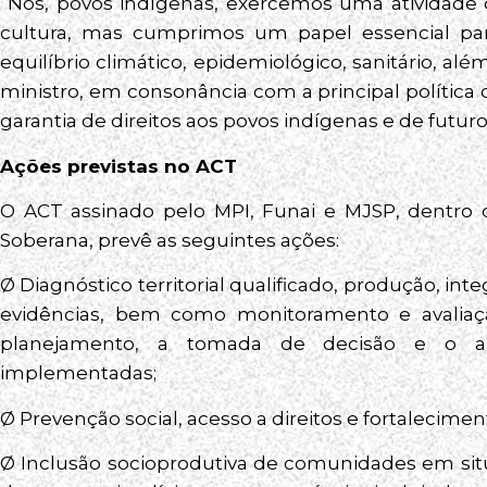
“Nós, povos indígenas, exercemos uma atividade 
cultura, mas cumprimos um papel essencial pa
equilíbrio climático, epidemiológico, sanitário, alé
ministro, em consonância com a principal política
garantia de direitos aos povos indígenas e de futu
Ações previstas no ACT
O ACT assinado pelo MPI, Funai e MJSP, dentro 
Soberana, prevê as seguintes ações:
Ø Diagnóstico territorial qualificado, produção, i
evidências, bem como monitoramento e avaliaçã
planejamento, a tomada de decisão e o ape
implementadas;
Ø Prevenção social, acesso a direitos e fortalecimen
Ø Inclusão socioprodutiva de comunidades em situ