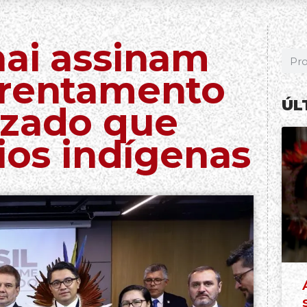
nai assinam
frentamento
ÚL
izado que
rios indígenas