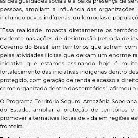
as desigualdades sociais e a baixa presença de se
pessoas, ampliam a influência das organizações 
incluindo povos indígenas, quilombolas e populaçõe
“Essa realidade impacta diretamente os territór
evidente nas ações de desintrusão (retirada de in
Governo do Brasil, em territórios que sofrem com
pelas atividades ilícitas que deixam um enorme r
iniciativa que estamos assinando hoje é mui
fortalecimento das iniciativas indígenas dentro desse
protegido, com geração de renda e acesso a direito
crime organizado dentro dos territórios”, afirmou o
O Programa Território Seguro, Amazônia Soberana f
do Estado, ampliar a proteção de territórios e
promover alternativas lícitas de vida em regiões e
fronteira.