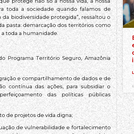
que protege não só a nossa vida, a nossa
ra toda a sociedade quando falamos de
m da biodiversidade protegida”, ressaltou o
 da pasta: demarcação dos territórios como
ro a toda a humanidade.
do Programa Território Seguro, Amazônia
L
ntegração e compartilhamento de dados e de
o contínua das ações, para subsidiar o
6
rfeiçoamento das políticas públicas
to de projetos de vida digna;
ação de vulnerabilidade e fortalecimento