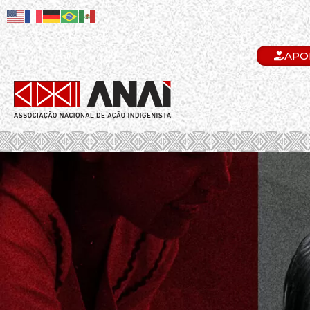
APO
.