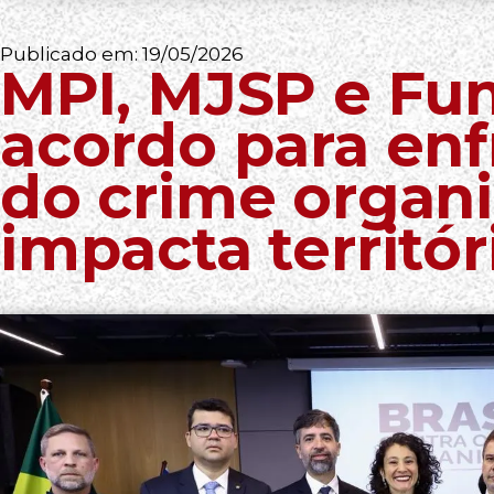
Publicado em:
19/05/2026
MPI, MJSP e Fu
acordo para en
do crime organ
impacta territó