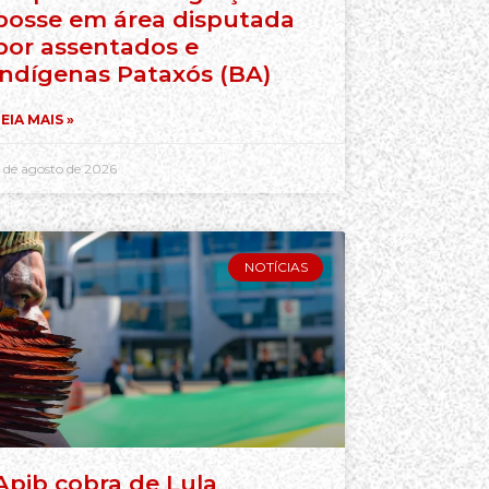
posse em área disputada
por assentados e
indígenas Pataxós (BA)
EIA MAIS »
 de agosto de 2026
NOTÍCIAS
Apib cobra de Lula