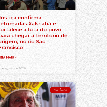
Justiça confirma
retomadas Xakriabá e
fortalece a luta do povo
para chegar a território de
origem, no rio São
Francisco
EIA MAIS »
 de agosto de 2026
NOTÍCIAS