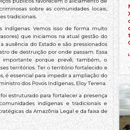
rviços públicos favorecem o aliciamento de
criminosas sobre as comunidades locais,
s tradicionais.
ios indígenas. Vemos isso de forma muito
vasores) que iniciamos na atual gestão do
 a ausência do Estado e são pressionados
astro de destruição por onde passam. Essa
L
to importante porque prevê, também, o
s territórios. Ter o território fortalecido e
7
s, é essencial para impedir a ampliação do
 ministro dos Povos Indígenas, Eloy Terena.
oi estruturado para fortalecer a presença
 comunidades indígenas e tradicionais e
stratégicas da Amazônia Legal e da faixa de