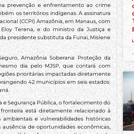
na prevenção e enfrentamento ao crime
ém os territórios indígenas. A assinatura
nacional (CCPI) Amazônia, em Manaus, com
 Eloy Terena, e do ministro da Justiça e
 da presidente substituta da Funai, Mislene
L
7
o Seguro, Amazônia Soberana: Proteção da
 mesmo dia pelo MJSP, que contará com
regiões prioritárias impactadas diretamente
, abrangendo 42 municípios em seis estados:
aná.
a e Segurança Pública, o fortalecimento do
ronteira está diretamente relacionado à
 ambientais e vulnerabilidades históricas
, a ausência de oportunidades econômicas,