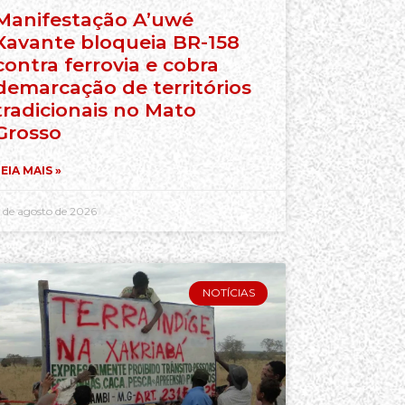
Manifestação A’uwé
Xavante bloqueia BR-158
contra ferrovia e cobra
demarcação de territórios
tradicionais no Mato
Grosso
EIA MAIS »
 de agosto de 2026
NOTÍCIAS