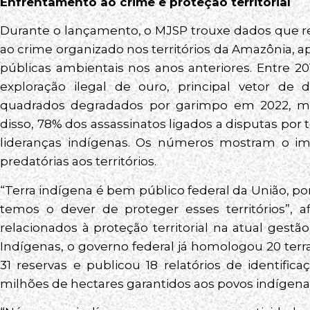
Enfrentamento ao crime e proteção territorial
Durante o lançamento, o MJSP trouxe dados que r
ao crime organizado nos territórios da Amazônia, 
públicas ambientais nos anos anteriores. Entre 
exploração ilegal de ouro, principal vetor de
quadrados degradados por garimpo em 2022, m
disso, 78% dos assassinatos ligados a disputas por t
lideranças indígenas. Os números mostram o impa
predatórias aos territórios.
“Terra indígena é bem público federal da União, por
temos o dever de proteger esses territórios”, a
relacionados à proteção territorial na atual gestã
Indígenas, o governo federal já homologou 20 terra
31 reservas e publicou 18 relatórios de identific
milhões de hectares garantidos aos povos indígena