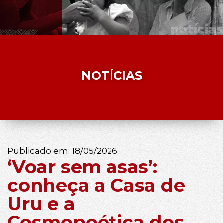
NOTÍCIAS
Publicado em:
18/05/2026
‘Voar sem asas’:
conheça a Casa de
Uru e a
Cosmopoética dos