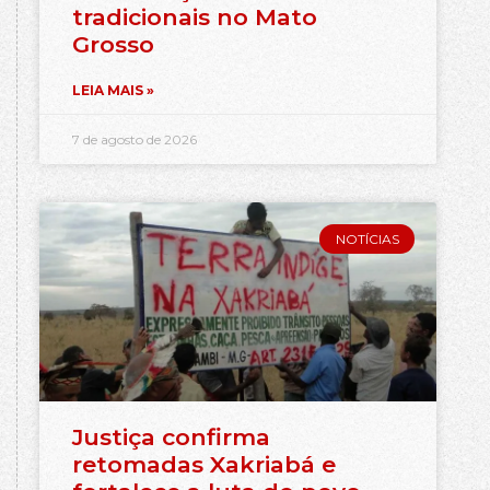
tradicionais no Mato
Grosso
LEIA MAIS »
7 de agosto de 2026
NOTÍCIAS
Justiça confirma
retomadas Xakriabá e