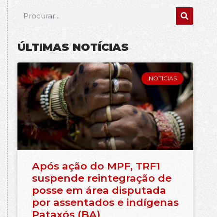
ÚLTIMAS NOTÍCIAS
NOTÍCIAS
Após ação do MPF, TRF1
suspende reintegração de
posse em área disputada
por assentados e indígenas
Pataxós (BA)