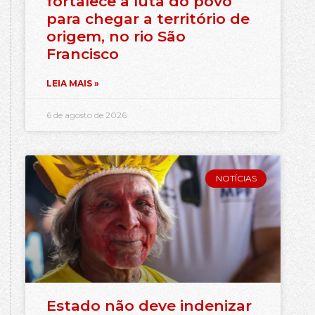
fortalece a luta do povo
para chegar a território de
origem, no rio São
Francisco
LEIA MAIS »
6 de agosto de 2026
NOTÍCIAS
Estado não deve indenizar