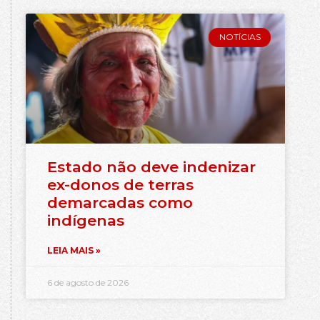
NOTÍCIAS
Estado não deve indenizar
ex-donos de terras
demarcadas como
indígenas
LEIA MAIS »
6 de agosto de 2026