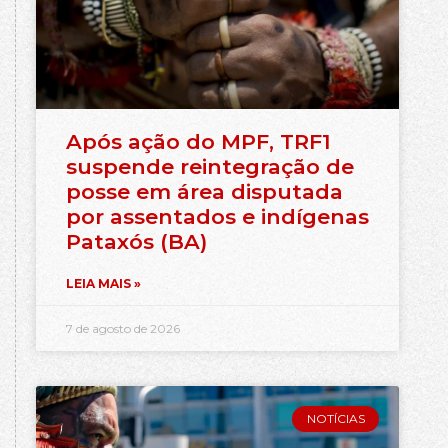
Após ação do MPF, TRF1
suspende reintegração de
posse em área disputada
por assentados e indígenas
Pataxós (BA)
LEIA MAIS »
7 de agosto de 2026
NOTÍCIAS