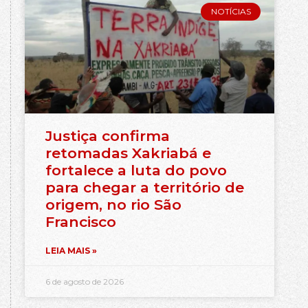
NOTÍCIAS
Justiça confirma
retomadas Xakriabá e
fortalece a luta do povo
para chegar a território de
origem, no rio São
Francisco
LEIA MAIS »
6 de agosto de 2026