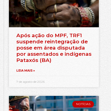
Após ação do MPF, TRF1
suspende reintegração de
posse em área disputada
por assentados e indígenas
Pataxós (BA)
LEIA MAIS »
7 de agosto de 2026
NOTÍCIAS