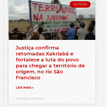
NOTÍCIAS
Justiça confirma
retomadas Xakriabá e
fortalece a luta do povo
para chegar a território de
origem, no rio São
Francisco
LEIA MAIS »
6 de agosto de 2026