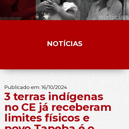
NOTÍCIAS
Publicado em:
16/10/2024
3 terras indígenas
no CE já receberam
limites físicos e
povo Tapeba é o