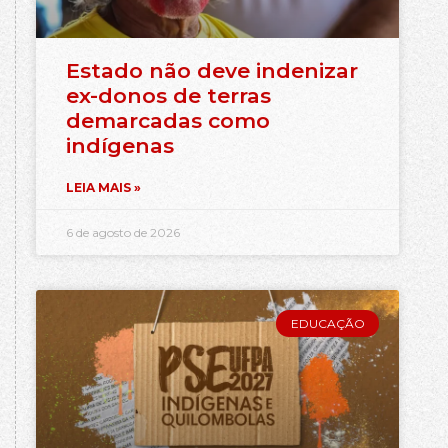
Estado não deve indenizar
ex-donos de terras
demarcadas como
indígenas
LEIA MAIS »
6 de agosto de 2026
EDUCAÇÃO