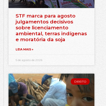
STF marca para agosto
julgamentos decisivos
sobre licenciamento
ambiental, terras indígenas
e moratória da soja
LEIA MAIS »
5 de agosto de 2026
DIREITO