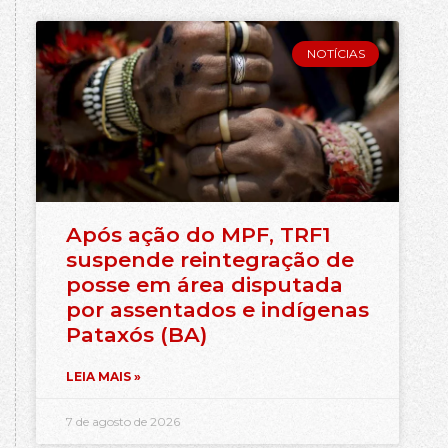
NOTÍCIAS
Após ação do MPF, TRF1
suspende reintegração de
posse em área disputada
por assentados e indígenas
Pataxós (BA)
LEIA MAIS »
7 de agosto de 2026