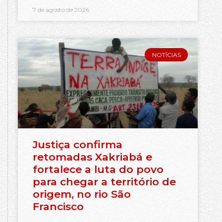
7 de agosto de 2026
NOTÍCIAS
Justiça confirma
retomadas Xakriabá e
fortalece a luta do povo
para chegar a território de
origem, no rio São
Francisco