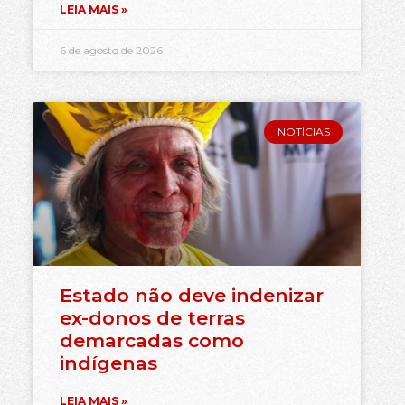
LEIA MAIS »
6 de agosto de 2026
NOTÍCIAS
Estado não deve indenizar
ex-donos de terras
demarcadas como
indígenas
LEIA MAIS »