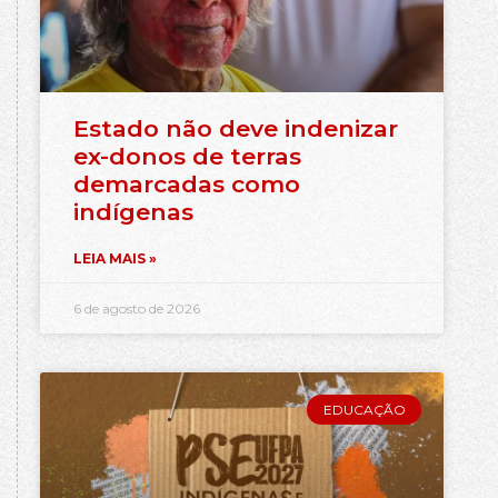
Estado não deve indenizar
ex-donos de terras
demarcadas como
indígenas
LEIA MAIS »
6 de agosto de 2026
EDUCAÇÃO