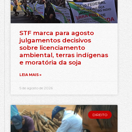
STF marca para agosto
julgamentos decisivos
sobre licenciamento
ambiental, terras indígenas
e moratória da soja
LEIA MAIS »
5 de agosto de 2026
DIREITO