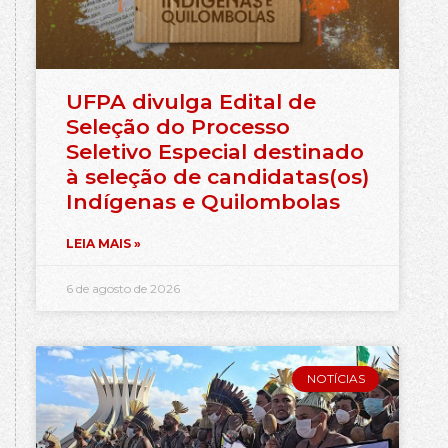
UFPA divulga Edital de
Seleção do Processo
Seletivo Especial destinado
à seleção de candidatas(os)
Indígenas e Quilombolas
LEIA MAIS »
6 de agosto de 2026
NOTÍCIAS