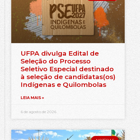
UFPA divulga Edital de
Seleção do Processo
Seletivo Especial destinado
à seleção de candidatas(os)
Indígenas e Quilombolas
LEIA MAIS »
6 de agosto de 2026