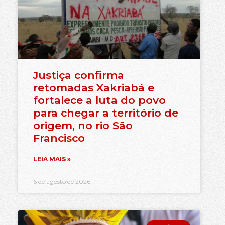
Justiça confirma
retomadas Xakriabá e
fortalece a luta do povo
para chegar a território de
origem, no rio São
Francisco
LEIA MAIS »
6 de agosto de 2026