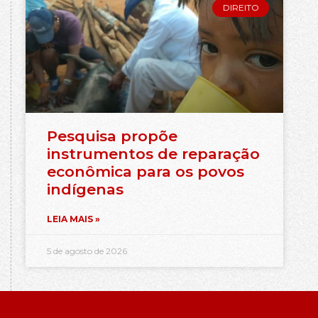
DIREITO
Pesquisa propõe
instrumentos de reparação
econômica para os povos
indígenas
LEIA MAIS »
5 de agosto de 2026