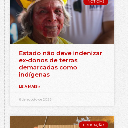
NOTÍCIAS
Estado não deve indenizar
ex-donos de terras
demarcadas como
indígenas
LEIA MAIS »
6 de agosto de 2026
EDUCAÇÃO