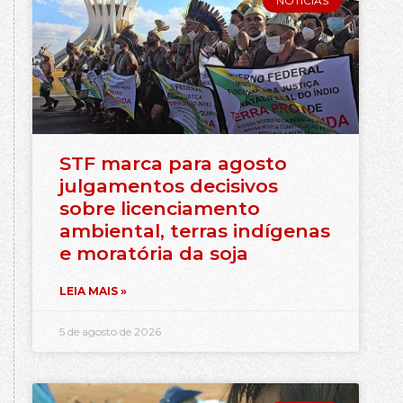
NOTÍCIAS
STF marca para agosto
julgamentos decisivos
sobre licenciamento
ambiental, terras indígenas
e moratória da soja
LEIA MAIS »
5 de agosto de 2026