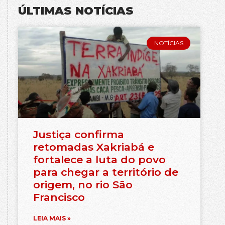
ÚLTIMAS NOTÍCIAS
NOTÍCIAS
Justiça confirma
retomadas Xakriabá e
fortalece a luta do povo
para chegar a território de
origem, no rio São
Francisco
LEIA MAIS »