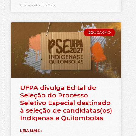
6 de agosto de 2026
EDUCAÇÃO
UFPA divulga Edital de
Seleção do Processo
Seletivo Especial destinado
à seleção de candidatas(os)
Indígenas e Quilombolas
LEIA MAIS »