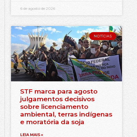
6 de agosto de 2026
NOTÍCIAS
STF marca para agosto
julgamentos decisivos
sobre licenciamento
ambiental, terras indígenas
e moratória da soja
LEIA MAIS »