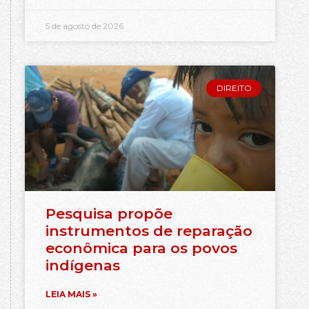
5 de agosto de 2026
DIREITO
Pesquisa propõe
instrumentos de reparação
econômica para os povos
indígenas
LEIA MAIS »