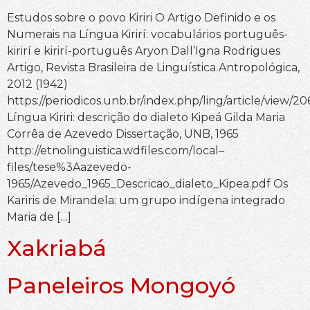
Estudos sobre o povo Kiriri O Artigo Definido e os
Numerais na Língua Kirirí: vocabulários português-
kirirí e kirirí-português Aryon Dall’Igna Rodrigues
Artigo, Revista Brasileira de Linguística Antropológica,
2012 (1942)
https://periodicos.unb.br/index.php/ling/article/view/2
Língua Kiriri: descrição do dialeto Kipeá Gilda Maria
Corrêa de Azevedo Dissertação, UNB, 1965
http://etnolinguistica.wdfiles.com/local–
files/tese%3Aazevedo-
1965/Azevedo_1965_Descricao_dialeto_Kipea.pdf Os
Kariris de Mirandela: um grupo indígena integrado
Maria de […]
Xakriabá
Paneleiros Mongoyó