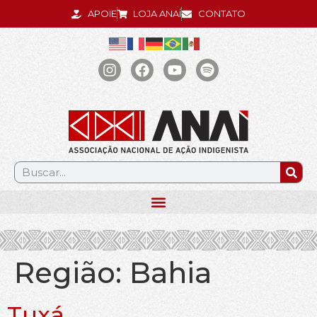
APOIE
LOJA ANAÍ
CONTATO
.
Região:
Bahia
Tuxá