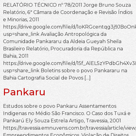
RELATÓRIO TÉCNICO nº 78/2011 Jorge Bruno Souza
Relatório, 6ª Câmara de Coordenação e Revisão Índios
e Minorias, 2011
https://drive.google.com/file/d/1oKRGcentqg3j9JBo
usp=share_link Avaliação Antropológica da
Comunidade Pankararu da Aldeia Gueyah Sheila
Brasileiro Relatório, Procuradoria da República na
Bahia, 2011
https://drive.google.com/file/d/15f_AlEL5zYPdbGh4X
usp=share_link Boletins sobre o povo Pankararu na
Bahia Cartografia Social de Povos […]
Pankaru
Estudos sobre o povo Pankaru Assentamentos
Indigenas no Médio São Francisco. O Caso dos Tuxá e
Pankarú Ely Souza Estrela Artigo, Travessia, 2001
https://travessia.emnuvens.com.br/travessia/article/vie
Empreendimentos Econômicos, Violação de Direitos