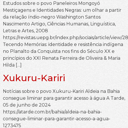
Estudos sobre o povo Paneleiros Mongoyó
Mestiçagens e Identidades Negras: um olhar a partir
da relação índio-negro Washington Santos
Nascimento Artigo, Ciências Humanas, Linguística,
Letras e Artes, 2008
https://revistas.uepg.br/index.php/sociais/article/view/2
Tecendo Memórias: identidade e resistência indígena
no Planalto da Conquista nos fins do Século XX e
princípios do XXI Renata Ferreira de Oliveira & Maria
Hilda […]
Xukuru-Kariri
Notícias sobre o povo Xukuru-Kariri Aldeia na Bahia
consegue liminar para garantir acesso à água A Tarde,
05 de junho de 2024
https://atarde.com.br/bahia/aldeia-na-bahia-
consegue-liminar-para-garantir-acesso-a-agua-
1273475