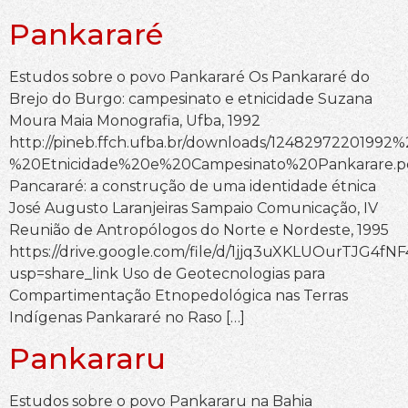
Pankararé
Estudos sobre o povo Pankararé Os Pankararé do
Brejo do Burgo: campesinato e etnicidade Suzana
Moura Maia Monografia, Ufba, 1992
http://pineb.ffch.ufba.br/downloads/124829722019
%20Etnicidade%20e%20Campesinato%20Pankarare.p
Pancararé: a construção de uma identidade étnica
José Augusto Laranjeiras Sampaio Comunicação, IV
Reunião de Antropólogos do Norte e Nordeste, 1995
https://drive.google.com/file/d/1jjq3uXKLUOurTJG4fNF
usp=share_link Uso de Geotecnologias para
Compartimentação Etnopedológica nas Terras
Indígenas Pankararé no Raso […]
Pankararu
Estudos sobre o povo Pankararu na Bahia