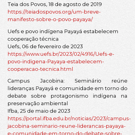
Teia dos Povos, 18 de agosto de 2019
https://teiadospovos.org/um-breve-
manifesto-sobre-o-povo-payaya/
Uefs e povo indígena Payayá estabelecem
cooperação técnica
Uefs, 06 de fevereiro de 2023
https://www.uefs.br/2023/02/4916/Uefs-e-
povo-indigena-Payaya-estabelecem-
cooperacao-tecnica.html
Campus Jacobina: Seminário reúne
lideranças Payayá e comunidade em torno do
debate sobre protagonismo indígena na
preservação ambiental
Ifba, 25 de maio de 2023
https://portal.ifba.edu.br/noticias/2023/campus-
jacobina-seminario-reune-liderancas-payaya-
e-comunidade-em-torno-do-debate-sobre-