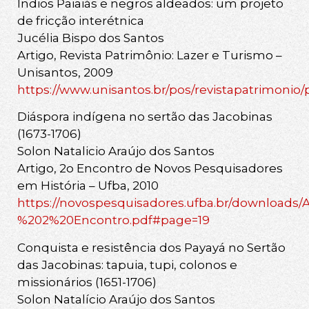
Índios Paiaiás e negros aldeados: um projeto
de fricção interétnica
Jucélia Bispo dos Santos
Artigo, Revista Patrimônio: Lazer e Turismo –
Unisantos, 2009
https://www.unisantos.br/pos/revistapatrimonio
Diáspora indígena no sertão das Jacobinas
(1673-1706)
Solon Natalicio Araújo dos Santos
Artigo, 2o Encontro de Novos Pesquisadores
em História – Ufba, 2010
https://novospesquisadores.ufba.br/downloads/
%202%20Encontro.pdf#page=19
Conquista e resistência dos Payayá no Sertão
das Jacobinas: tapuia, tupi, colonos e
missionários (1651-1706)
Solon Natalício Araújo dos Santos