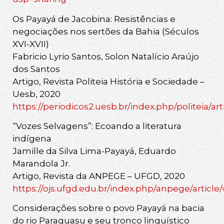
Os Payayá de Jacobina: Resistências e
negociações nos sertões da Bahia (Séculos
XVI-XVII)
Fabricio Lyrio Santos, Solon Natalício Araújo
dos Santos
Artigo, Revista Politeia História e Sociedade –
Uesb, 2020
https://periodicos2.uesb.br/index.php/politeia/ar
“Vozes Selvagens”: Ecoando a literatura
indígena
Jamille da Silva Lima-Payayá, Eduardo
Marandola Jr.
Artigo, Revista da ANPEGE – UFGD, 2020
https://ojs.ufgd.edu.br/index.php/anpege/article
Considerações sobre o povo Payayá na bacia
do rio Paraguasu e seu tronco linguístico