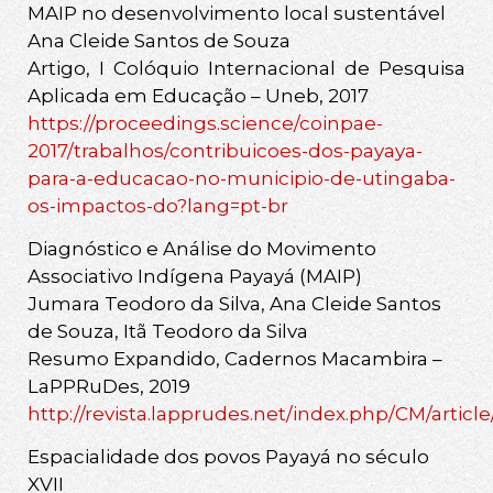
MAIP no desenvolvimento local sustentável
Ana Cleide Santos de Souza
Artigo, I Colóquio Internacional de Pesquisa
Aplicada em Educação – Uneb, 2017
https://proceedings.science/coinpae-
2017/trabalhos/contribuicoes-dos-payaya-
para-a-educacao-no-municipio-de-utingaba-
os-impactos-do?lang=pt-br
Diagnóstico e Análise do Movimento
Associativo Indígena Payayá (MAIP)
Jumara Teodoro da Silva, Ana Cleide Santos
de Souza, Itã Teodoro da Silva
Resumo Expandido, Cadernos Macambira –
LaPPRuDes, 2019
http://revista.lapprudes.net/index.php/CM/article
Espacialidade dos povos Payayá no século
XVII