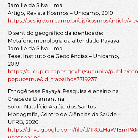
Jamille da Silva Lima
Artigo, Revista Kosmos – Unicamp, 2019
https://ocs.ige.unicamp.br/ojs/kosmos/article/vie
O sentido geográfico da identidade:
Metafenomenologia da alteridade Payayá
Jamille da Silva Lima
Tese, Instituto de Geociências – Unicamp,
2019
https://sucupira.capes.gov.br/sucupira/public/c
popup=true&id_trabalho=7719237
Etnogênese Payayá: Pesquisa e ensino na
Chapada Diamantina
Solon Natalício Araújo dos Santos
Monografia, Centro de Ciências da Saúde –
UFRB, 2020
https://drive.google.com/file/d/1ROzHaW1E
usp=sharing