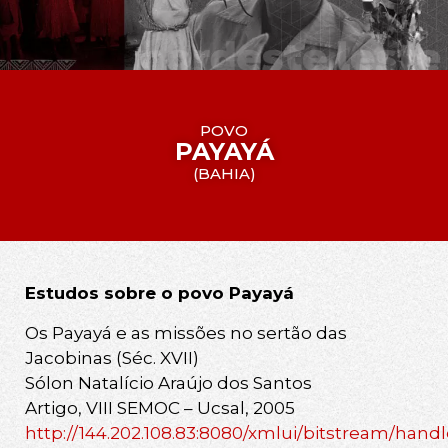
POVO
PAYAYÁ
(
BAHIA
)
Estudos sobre o povo Payayá
Os Payayá e as missões no sertão das
Jacobinas (Séc. XVII)
Sólon Natalício Araújo dos Santos
Artigo, VIII SEMOC – Ucsal, 2005
http://144.202.108.83:8080/xmlui/bitstream