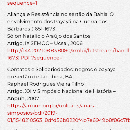
sequence=1
Aliança e Resistência no sertão da Bahia: O
envolvimento dos Payayá na Guerra dos
Bárbaros (1651-1673)
Sólon Natalício Araújo dos Santos
Artigo, IX SEMOC – Ucsal, 2006
http://144.202.108.83:8080/xmlui/bitstrea
1673).PDF?sequence=1
Contatos e Solidariedades: negros e payaya
no sertão de Jacobina, BA
Raphael Rodrigues Vieira Filho
Artigo, XXIV Simpósio Nacional de História –
Anpuh, 2007
https://anpuh.org.br/uploads/anais-
simposios/pdf/2019-
01/1548210563_8dfd56b8220f4b7e6949b8f86c7fb