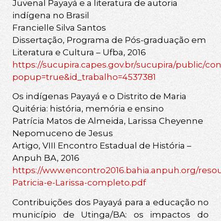
Juvenal Payayá e a literatura de autoria
indígena no Brasil
Francielle Silva Santos
Dissertação, Programa de Pós-graduação em
Literatura e Cultura – Ufba, 2016
https://sucupira.capes.gov.br/sucupira/public/c
popup=true&id_trabalho=4537381
Os indígenas Payayá e o Distrito de Maria
Quitéria: história, memória e ensino
Patrícia Matos de Almeida, Larissa Cheyenne
Nepomuceno de Jesus
Artigo, VIII Encontro Estadual de História –
Anpuh BA, 2016
https://www.encontro2016.bahia.anpuh.org/res
Patricia-e-Larissa-completo.pdf
Contribuições dos Payayá para a educação no
município de Utinga/BA: os impactos do