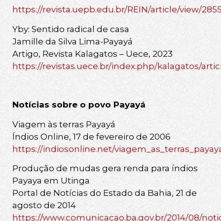
https://revista.uepb.edu.br/REIN/article/view/2855
Yby: Sentido radical de casa
Jamille da Silva Lima-Payayá
Artigo, Revista Kalagatos – Uece, 2023
https://revistas.uece.br/index.php/kalagatos/arti
Notícias sobre o povo Payayá
Viagem às terras Payayá
Índios Online, 17 de fevereiro de 2006
https://indiosonline.net/viagem_as_terras_payay
Produção de mudas gera renda para índios
Payaya em Utinga
Portal de Notícias do Estado da Bahia, 21 de
agosto de 2014
https://www.comunicacao.ba.gov.br/2014/08/not