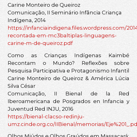
Carine Monteiro de Queiroz
Comunicação, II Seminário Infância Criança
Indígena, 2014
https://infanciaindigena.files.wordpress.com/2014
recontada-em-mc3baltiplas-linguagens-
carine-m-de-queiroz.pdf
Como as Crianças Indígenas Kaimbé
Recontam o Mundo? Reflexões sobre
Pesquisa Participativa e Protagonismo Infantil
Carine Monteiro de Queiroz & América Lúcia
Silva César
Comunicação, II Bienal de la Red
Iberoamericana de Posgrados en Infancia y
Juventud Red INJU, 2016
https://bienal-clacso-redinju-
umz.cinde.org.co/IIBienal/memorias/Eje%201_.p
Olhos Miúdos e Olhos Graúdos em Massacará: