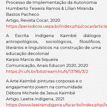
Processo de Implementação da Autonomia
Humberto Teixeira Ramos & Lílian Miranda
Bastos Pacheco
Artigo, Revista Cocar, 2020
https://periodicos.uepa.br/index.php/cocar/articl
A Escrita Indígena Kaimbé: diálogos
antropológicos, sociológicos, filosóficos,
literários e linguísticos na construção de uma
educação decolonial
Karpio Marcio de Siqueira
Comunicação, Anais Educon 2020, 2020
https://ri.ufs.br/bitstream/riufs/13785/3/2
A Arte Kaimbé: pinturas corporais e o
engajamento jovem na comunidade
Débora Michele de Jesus Kaimbé
Artigo, Leetra Indígena, 2021
https://www.leetraindigena.ufscar.br/index.php/l