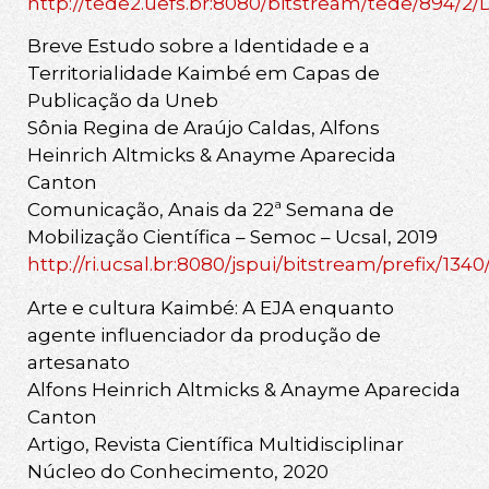
http://tede2.uefs.br:8080/bitstream/tede/89
Breve Estudo sobre a Identidade e a
Territorialidade Kaimbé em Capas de
Publicação da Uneb
Sônia Regina de Araújo Caldas, Alfons
Heinrich Altmicks & Anayme Aparecida
Canton
Comunicação, Anais da 22ª Semana de
Mobilização Científica – Semoc – Ucsal, 2019
http://ri.ucsal.br:8080/jspui/bitstream/p
Arte e cultura Kaimbé: A EJA enquanto
agente influenciador da produção de
artesanato
Alfons Heinrich Altmicks & Anayme Aparecida
Canton
Artigo, Revista Científica Multidisciplinar
Núcleo do Conhecimento, 2020