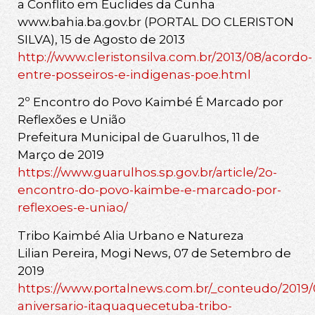
a Conflito em Euclides da Cunha
www.bahia.ba.gov.br (PORTAL DO CLERISTON
SILVA), 15 de Agosto de 2013
http://www.cleristonsilva.com.br/2013/08/acordo-
entre-posseiros-e-indigenas-poe.html
2º Encontro do Povo Kaimbé É Marcado por
Reflexões e União
Prefeitura Municipal de Guarulhos, 11 de
Março de 2019
https://www.guarulhos.sp.gov.br/article/2o-
encontro-do-povo-kaimbe-e-marcado-por-
reflexoes-e-uniao/
Tribo Kaimbé Alia Urbano e Natureza
Lilian Pereira, Mogi News, 07 de Setembro de
2019
https://www.portalnews.com.br/_conteudo/2019/
aniversario-itaquaquecetuba-tribo-