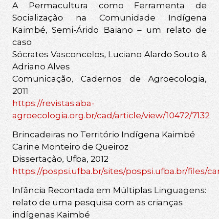
A Permacultura como Ferramenta de
Socialização na Comunidade Indígena
Kaimbé, Semi-Árido Baiano – um relato de
caso
Sócrates Vasconcelos, Luciano Alardo Souto &
Adriano Alves
Comunicação, Cadernos de Agroecologia,
2011
https://revistas.aba-
agroecologia.org.br/cad/article/view/10472/7132
Brincadeiras no Território Indígena Kaimbé
Carine Monteiro de Queiroz
Dissertação, Ufba, 2012
https://pospsi.ufba.br/sites/pospsi.ufba.br/files/
Infância Recontada em Múltiplas Linguagens:
relato de uma pesquisa com as crianças
indígenas Kaimbé