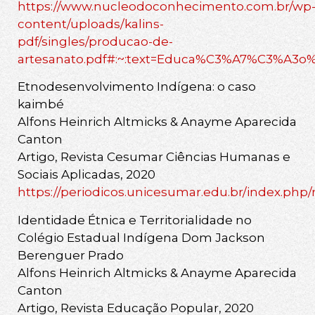
https://www.nucleodoconhecimento.com.br/wp
content/uploads/kalins-
pdf/singles/producao-de-
artesanato.pdf#:~:text=Educa%C3%A7%C3%A3
Etnodesenvolvimento Indígena: o caso
kaimbé
Alfons Heinrich Altmicks & Anayme Aparecida
Canton
Artigo, Revista Cesumar Ciências Humanas e
Sociais Aplicadas, 2020
https://periodicos.unicesumar.edu.br/index.php/
Identidade Étnica e Territorialidade no
Colégio Estadual Indígena Dom Jackson
Berenguer Prado
Alfons Heinrich Altmicks & Anayme Aparecida
Canton
Artigo, Revista Educação Popular, 2020