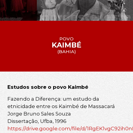
POVO
KAIMBÉ
(
BAHIA
)
Estudos sobre o povo Kaimbé
Fazendo a Diferença: um estudo da
etnicidade entre os Kaimbé de Massacará
Jorge Bruno Sales Souza
Dissertação, Ufba, 1996
https://drive.google.com/file/d/1RgEK1vgC92ih