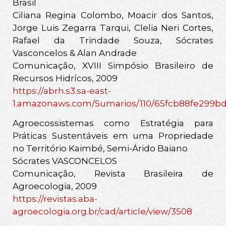
Brasil
Ciliana Regina Colombo, Moacir dos Santos,
Jorge Luis Zegarra Tarqui, Clelia Neri Cortes,
Rafael da Trindade Souza, Sócrates
Vasconcelos & Alan Andrade
Comunicação, XVIII Simpósio Brasileiro de
Recursos Hidrícos, 2009
https://abrh.s3.sa-east-
1.amazonaws.com/Sumarios/110/65fcb88fe299b
Agroecossistemas como Estratégia para
Práticas Sustentáveis em uma Propriedade
no Território Kaimbé, Semi-Árido Baiano
Sócrates VASCONCELOS
Comunicação, Revista Brasileira de
Agroecologia, 2009
https://revistas.aba-
agroecologia.org.br/cad/article/view/3508