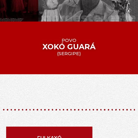
POVO
XOKÓ GUARÁ
(
SERGIPE
)