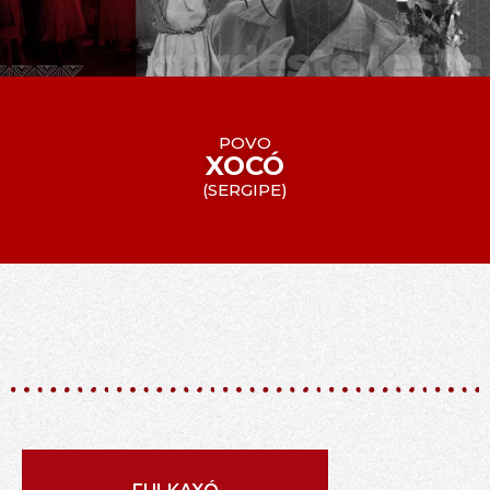
POVO
XOCÓ
(
SERGIPE
)