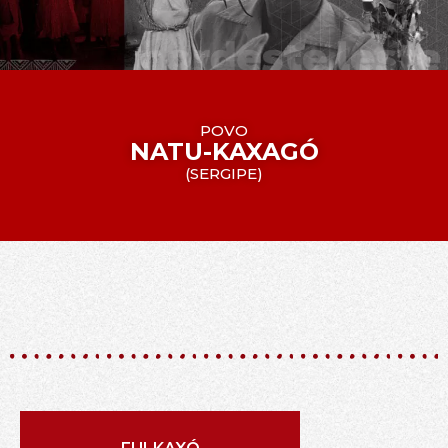
POVO
NATU-KAXAGÓ
(
SERGIPE
)