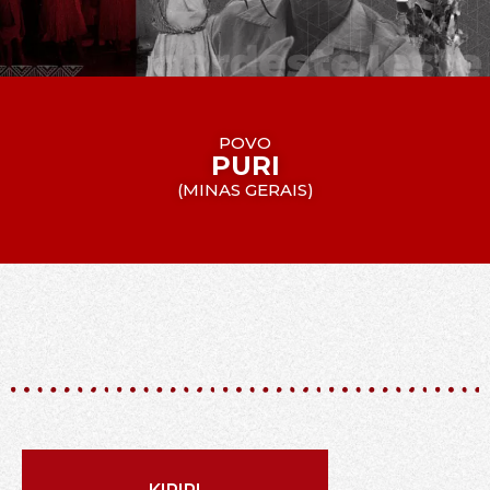
POVO
PURI
(
MINAS GERAIS
)