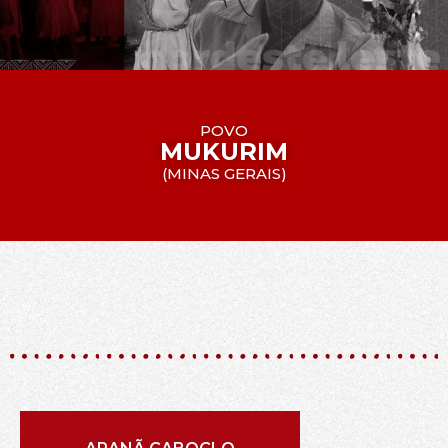
POVO
MUKURIM
(
MINAS GERAIS
)