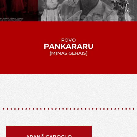
POVO
PANKARARU
(
MINAS GERAIS
)