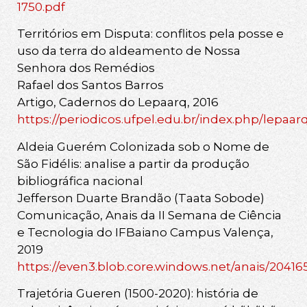
1750.pdf
Territórios em Disputa: conflitos pela posse e
uso da terra do aldeamento de Nossa
Senhora dos Remédios
Rafael dos Santos Barros
Artigo, Cadernos do Lepaarq, 2016
https://periodicos.ufpel.edu.br/index.php/lepaarq
Aldeia Guerém Colonizada sob o Nome de
São Fidélis: analise a partir da produção
bibliográfica nacional
Jefferson Duarte Brandão (Taata Sobode)
Comunicação, Anais da II Semana de Ciência
e Tecnologia do IFBaiano Campus Valença,
2019
https://even3.blob.core.windows.net/anais/20416
Trajetória Gueren (1500-2020): história de