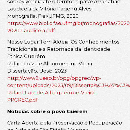
sobrevivência até o território pataxó hãhãhãe
Laudiceia da Vitória Pagehú Alves
Monografia, Fiei/UFMG, 2020
https://www.biblio.fae.ufmg.br/monografias/202
2020-Laudiceia.pdf
Nesse Lugar Tem Aldeia: Os Conhecimentos
Tradicionais e a Retomada da Identidade
Étnica Guerém
Rafael Luiz de Albuquerque Vieira
Dissertação, Uesb, 2023
http://www2.uesb.br/ppg/ppgrec/wp-
content/uploads/2023/09/Disserta%C3%A7%C3%
Rafael-Luiz-de-Albuquerque-Vieira-
PPGREC.pdf
Notícias sobre o povo Guerém
Carta Aberta pela Preservação e Recuperação