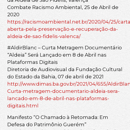
da Aldeia de São Fidélis, Valença
Combate Racismo Ambiental, 25 de Abril de
2020
https://racismoambiental.net.br/2020/04/25/carta
aberta-pela-preservação-e-recuperação-da-
aldeia-de-sao-fidelis-valenca/
#AldirBlanc – Curta Metragem Documentário
“Aldeia” Será Lançado em 8 de Abril nas
Plataformas Digitais
Diretoria de Audiovisual da Fundação Cultural
do Estado da Bahia, 07 de abril de 2021
http://www.dimas.ba.gov.br/2021/04/655/AldirBla
Curta-metragem-documentario-aldeia-sera-
lancado-em-8-de-abril-nas-plataformas-
digitais.html
Manifesto “O Chamado à Retomada: Em
Defesa do Patrimônio Guerém”