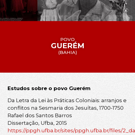
POVO
GUERÉM
(
BAHIA
)
Estudos sobre o povo Guerém
Da Letra da Lei às Práticas Coloniais: arranjos e
conflitos na Sesmaria dos Jesuítas, 1700-1750
Rafael dos Santos Barros
Dissertação, Ufba, 2015
https://ppgh.ufba.br/sites/ppgh.ufba.br/files/2_