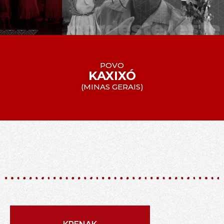
POVO
KAXIXÓ
(
MINAS GERAIS
)