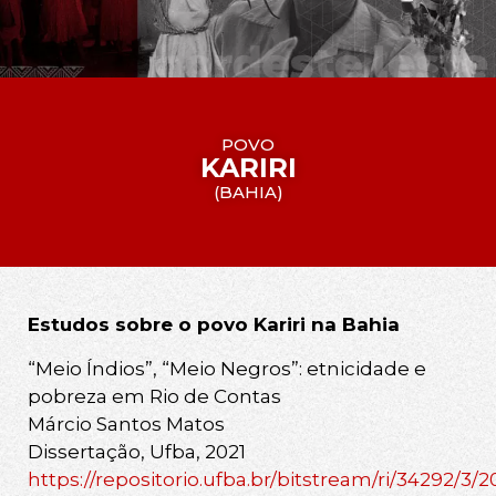
POVO
KARIRI
(
BAHIA
)
Estudos sobre o povo Kariri na Bahia
“Meio Índios”, “Meio Negros”: etnicidade e
pobreza em Rio de Contas
Márcio Santos Matos
Dissertação, Ufba, 2021
https://repositorio.ufba.br/bitstream/ri/3