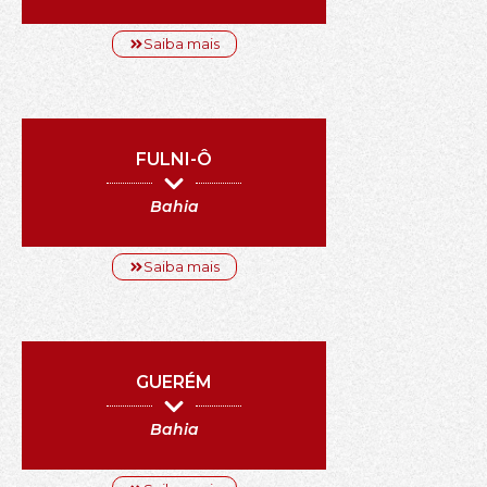
Saiba mais
FULNI-Ô
Bahia
Saiba mais
GUERÉM
Bahia