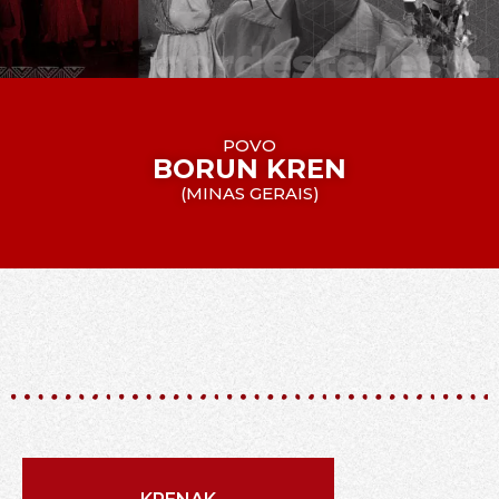
POVO
BORUN KREN
(
MINAS GERAIS
)