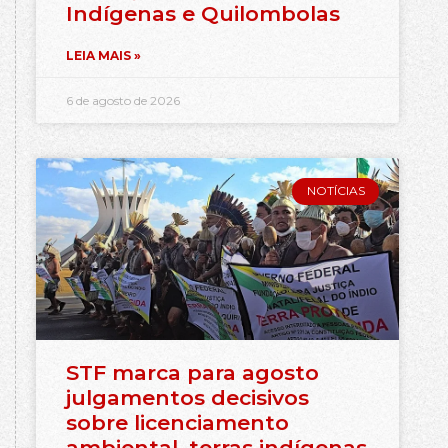
Indígenas e Quilombolas
LEIA MAIS »
6 de agosto de 2026
NOTÍCIAS
STF marca para agosto
julgamentos decisivos
sobre licenciamento
ambiental, terras indígenas