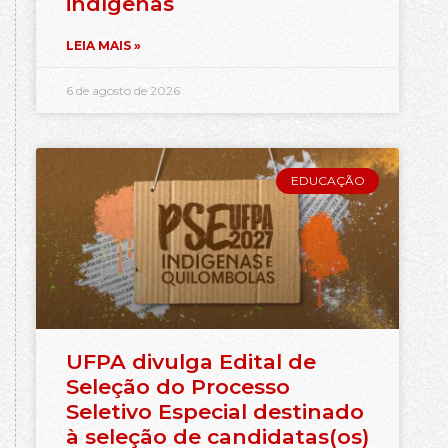
indígenas
LEIA MAIS »
6 de agosto de 2026
EDUCAÇÃO
UFPA divulga Edital de
Seleção do Processo
Seletivo Especial destinado
à seleção de candidatas(os)