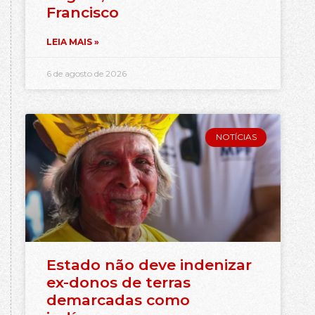
Francisco
LEIA MAIS »
6 de agosto de 2026
NOTÍCIAS
Estado não deve indenizar
ex-donos de terras
demarcadas como