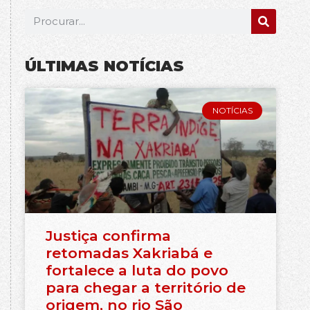
ÚLTIMAS NOTÍCIAS
NOTÍCIAS
Justiça confirma
retomadas Xakriabá e
fortalece a luta do povo
para chegar a território de
origem, no rio São