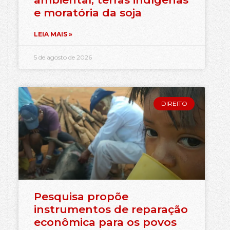
e moratória da soja
LEIA MAIS »
5 de agosto de 2026
DIREITO
Pesquisa propõe
instrumentos de reparação
econômica para os povos