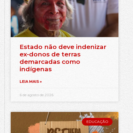
Estado não deve indenizar
ex-donos de terras
demarcadas como
indígenas
LEIA MAIS »
6 de agosto de 2026
EDUCAÇÃO