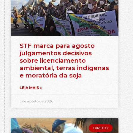
STF marca para agosto
julgamentos decisivos
sobre licenciamento
ambiental, terras indígenas
e moratória da soja
LEIA MAIS »
5 de agosto de 2026
DIREITO