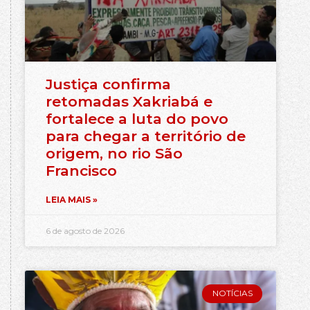
Justiça confirma
retomadas Xakriabá e
fortalece a luta do povo
para chegar a território de
origem, no rio São
Francisco
LEIA MAIS »
6 de agosto de 2026
NOTÍCIAS