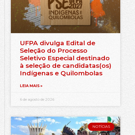
UFPA divulga Edital de
Seleção do Processo
Seletivo Especial destinado
à seleção de candidatas(os)
Indígenas e Quilombolas
LEIA MAIS »
6 de agosto de 2026
NOTÍCIAS