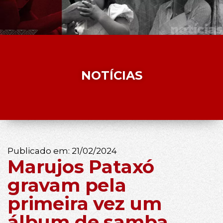
NOTÍCIAS
Publicado em:
21/02/2024
Marujos Pataxó
gravam pela
primeira vez um
álbum de samba