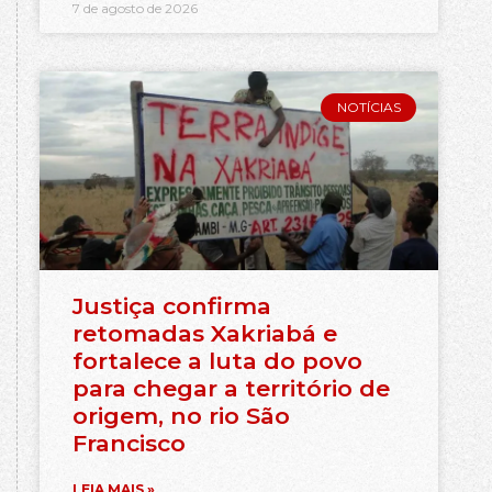
7 de agosto de 2026
NOTÍCIAS
Justiça confirma
retomadas Xakriabá e
fortalece a luta do povo
para chegar a território de
origem, no rio São
Francisco
LEIA MAIS »