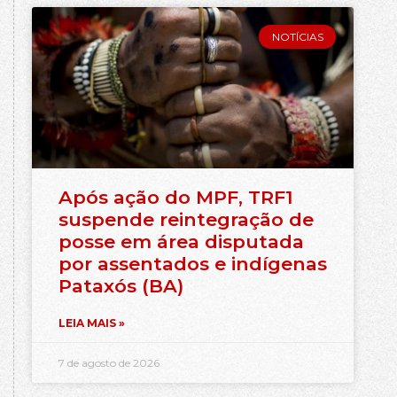
NOTÍCIAS
Após ação do MPF, TRF1
suspende reintegração de
posse em área disputada
por assentados e indígenas
Pataxós (BA)
LEIA MAIS »
7 de agosto de 2026