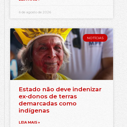
6 de agosto de 2026
NOTÍCIAS
Estado não deve indenizar
ex-donos de terras
demarcadas como
indígenas
LEIA MAIS »