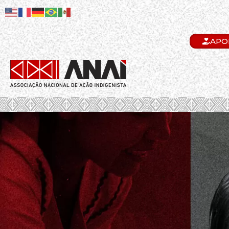
APO
.