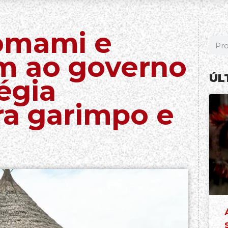
omami e
m ao governo
ÚL
tégia
ra garimpo e