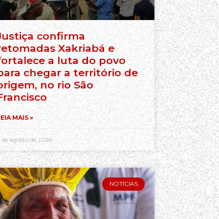
Justiça confirma
retomadas Xakriabá e
fortalece a luta do povo
para chegar a território de
origem, no rio São
Francisco
EIA MAIS »
 de agosto de 2026
NOTÍCIAS