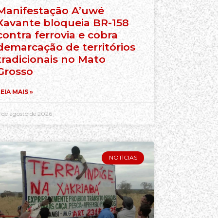
Manifestação A’uwé
Xavante bloqueia BR-158
contra ferrovia e cobra
demarcação de territórios
tradicionais no Mato
Grosso
EIA MAIS »
 de agosto de 2026
NOTÍCIAS