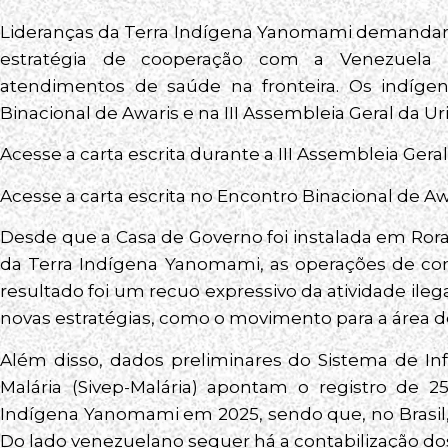
Lideranças da Terra Indígena Yanomami demandara
estratégia de cooperação com a Venezuela p
atendimentos de saúde na fronteira. Os indíge
Binacional de Awaris e na III Assembleia Geral da U
Acesse a carta escrita durante a III Assembleia Ge
Acesse a carta escrita no Encontro Binacional de A
Desde que a Casa de Governo foi instalada em Ror
da Terra Indígena Yanomami, as operações de com
resultado foi um recuo expressivo da atividade ile
novas estratégias, como o movimento para a área d
Além disso, dados preliminares do Sistema de In
Malária (Sivep-Malária) apontam o registro de 2
Indígena Yanomami em 2025, sendo que, no Brasil,
Do lado venezuelano sequer há a contabilização do