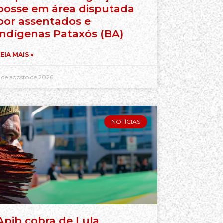
posse em área disputada
por assentados e
indígenas Pataxós (BA)
EIA MAIS »
 de agosto de 2026
NOTÍCIAS
Apib cobra de Lula