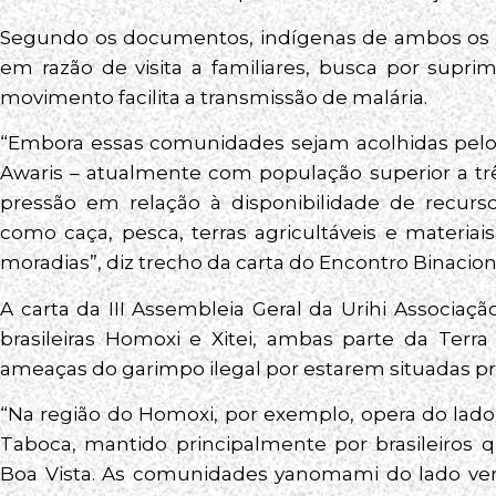
Segundo os documentos, indígenas de ambos os p
em razão de visita a familiares, busca por supr
movimento facilita a transmissão de malária.
“Embora essas comunidades sejam acolhidas pelos 
Awaris – atualmente com população superior a trê
pressão em relação à disponibilidade de recursos
como caça, pesca, terras agricultáveis e materiais
moradias”, diz trecho da carta do Encontro Binacion
A carta da III Assembleia Geral da Urihi Associ
brasileiras Homoxi e Xitei, ambas parte da Terr
ameaças do garimpo ilegal por estarem situadas pr
“Na região do Homoxi, por exemplo, opera do la
Taboca, mantido principalmente por brasileiros q
Boa Vista. As comunidades yanomami do lado ven