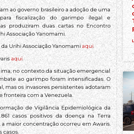
m ao governo brasileiro a adoção de uma
ara fiscalização do garimpo ilegal e
nas produziram duas cartas no Encontro
rihi Associação Yanomami.
L
ral da Urihi Associação Yanomami
aqui
.
7
waris
aqui
.
aima, no contexto da situação emergencial
bate ao garimpo foram intensificadas. O
gal, mas os invasores persistentes adotaram
e fronteira com a Venezuela.
formação de Vigilância Epidemiológica da
5.861 casos positivos da doença na Terra
 a maior concentração ocorreu em Awaris.
s casos.