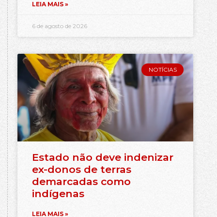
LEIA MAIS »
6 de agosto de 2026
NOTÍCIAS
Estado não deve indenizar
ex-donos de terras
demarcadas como
indígenas
LEIA MAIS »