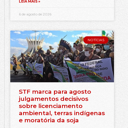
LEIA MAIS »
6 de agosto de 2026
NOTÍCIAS
STF marca para agosto
julgamentos decisivos
sobre licenciamento
ambiental, terras indígenas
e moratória da soja