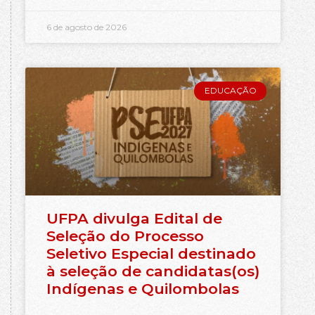
6 de agosto de 2026
EDUCAÇÃO
UFPA divulga Edital de
Seleção do Processo
Seletivo Especial destinado
à seleção de candidatas(os)
Indígenas e Quilombolas