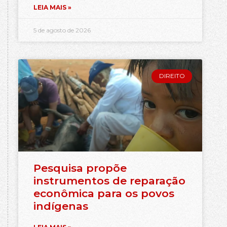
LEIA MAIS »
5 de agosto de 2026
DIREITO
Pesquisa propõe
instrumentos de reparação
econômica para os povos
indígenas