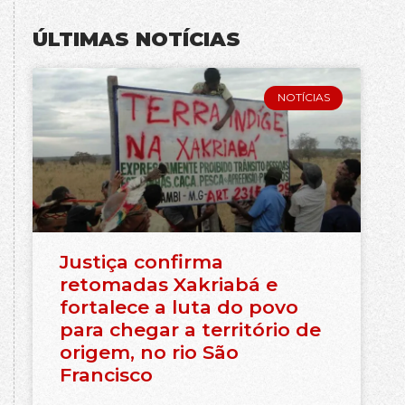
ÚLTIMAS NOTÍCIAS
NOTÍCIAS
Justiça confirma
retomadas Xakriabá e
fortalece a luta do povo
para chegar a território de
origem, no rio São
Francisco