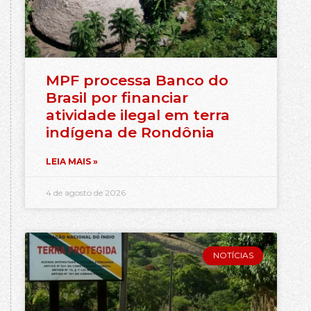
MPF processa Banco do
Brasil por financiar
atividade ilegal em terra
indígena de Rondônia
LEIA MAIS »
4 de agosto de 2026
NOTÍCIAS