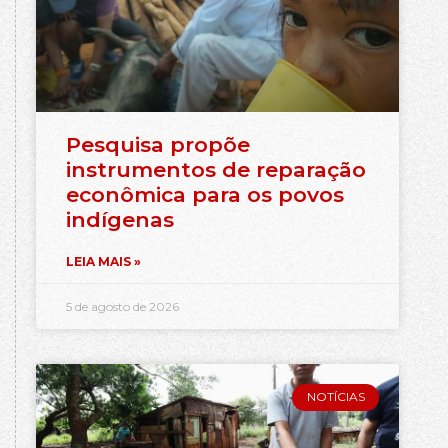
Pesquisa propõe
instrumentos de reparação
econômica para os povos
indígenas
LEIA MAIS »
5 de agosto de 2026
NOTÍCIAS