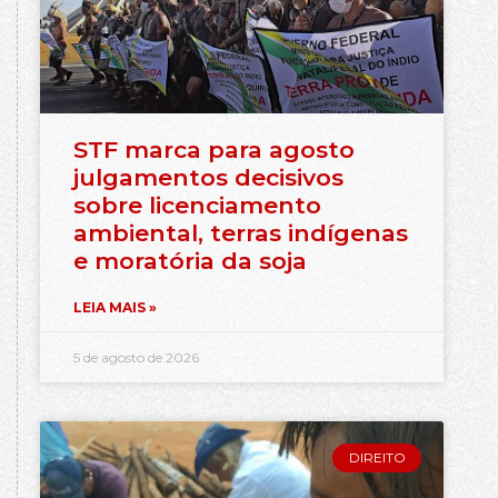
STF marca para agosto
julgamentos decisivos
sobre licenciamento
ambiental, terras indígenas
e moratória da soja
LEIA MAIS »
5 de agosto de 2026
DIREITO