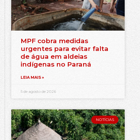
MPF cobra medidas
urgentes para evitar falta
de água em aldeias
indígenas no Paraná
LEIA MAIS »
5 de agosto de 2026
NOTÍCIAS