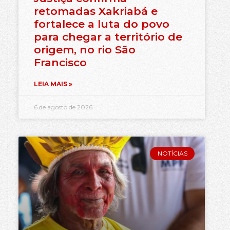
retomadas Xakriabá e
fortalece a luta do povo
para chegar a território de
origem, no rio São
Francisco
LEIA MAIS »
6 de agosto de 2026
NOTÍCIAS