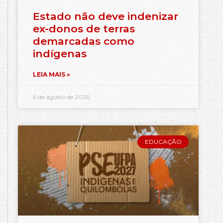
Estado não deve indenizar
ex-donos de terras
demarcadas como
indígenas
LEIA MAIS »
6 de agosto de 2026
EDUCAÇÃO