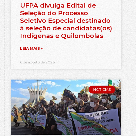
UFPA divulga Edital de
Seleção do Processo
Seletivo Especial destinado
à seleção de candidatas(os)
Indígenas e Quilombolas
LEIA MAIS »
6 de agosto de 2026
NOTÍCIAS