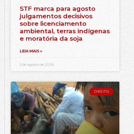
STF marca para agosto
julgamentos decisivos
sobre licenciamento
ambiental, terras indígenas
e moratória da soja
LEIA MAIS »
5 de agosto de 2026
DIREITO