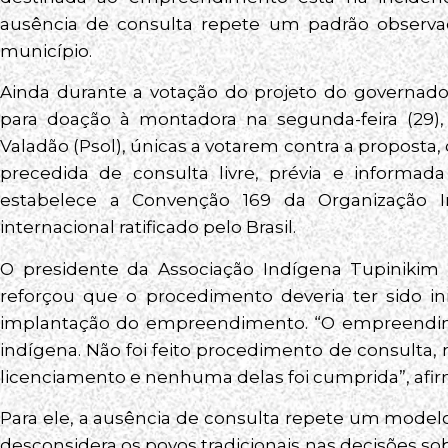
ausência de consulta repete um padrão observ
município.
Ainda durante a votação do projeto do governado
para doação à montadora na segunda-feira (29),
Valadão (Psol), únicas a votarem contra a proposta
precedida de consulta livre, prévia e informad
estabelece a Convenção 169 da Organização In
internacional ratificado pelo Brasil.
O presidente da Associação Indígena Tupinikim d
reforçou que o procedimento deveria ter sido i
implantação do empreendimento. “O empreendimen
indígena. Não foi feito procedimento de consulta,
licenciamento e nenhuma delas foi cumprida”, afi
Para ele, a ausência de consulta repete um mode
desconsidera os povos tradicionais nas decisões 