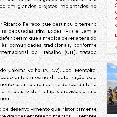
ado em grandes projetos implantados no
r Ricardo Ferraço que destinou o terreno
 as deputadas Iriny Lopes (PT) e Camila
L
, defenderam que a medida deveria ter sido
a às comunidades tradicionais, conforme
6
ternacional do Trabalho (OIT), tratado
e Caieiras Velha (AITCV), Joel Monteiro,
niciado antes mesmo da autorização para
to está na área de incidência da terra
 nem nada. Existem etapas previstas para o
rmou.
lo de desenvolvimento que historicamente
sobre grandes empreendimentos. “É sempre