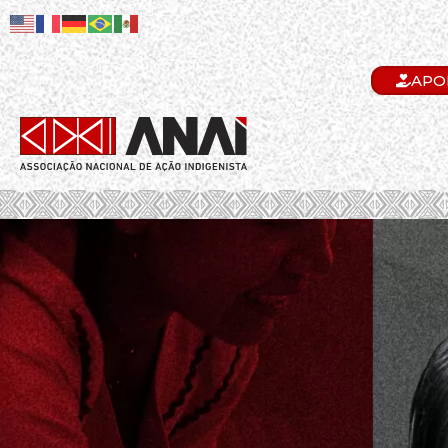
APO
.