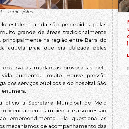
to: Tonico/Ales
o estaleiro ainda são percebidos pelas
muito grande de áreas tradicionalmente
s, principalmente na região entre Barra do
da aquela praia que era utilizada pelas
L
le observa as mudanças provocadas pelo
5
de vida aumentou muito. Houve pressão
ga dos serviços públicos e do hospital. São
, enumera.
u ofício à Secretaria Municipal de Meio
e o licenciamento ambiental e a supressão
 ao empreendimento. Ela questiona as
 e os mecanismos de acompanhamento das