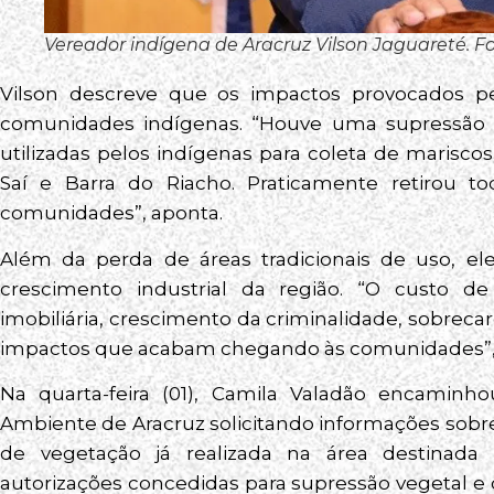
Vereador indígena de Aracruz Vilson Jaguareté. Fo
Vilson descreve que os impactos provocados pel
comunidades indígenas. “Houve uma supressão 
utilizadas pelos indígenas para coleta de marisco
Saí e Barra do Riacho. Praticamente retirou to
comunidades”, aponta.
Além da perda de áreas tradicionais de uso, e
crescimento industrial da região. “O custo 
imobiliária, crescimento da criminalidade, sobrecar
impactos que acabam chegando às comunidades”
Na quarta-feira (01), Camila Valadão encaminho
Ambiente de Aracruz solicitando informações sobr
de vegetação já realizada na área destinada
autorizações concedidas para supressão vegetal