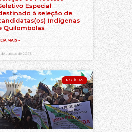
Seletivo Especial
destinado à seleção de
candidatas(os) Indígenas
e Quilombolas
EIA MAIS »
 de agosto de 2026
NOTÍCIAS