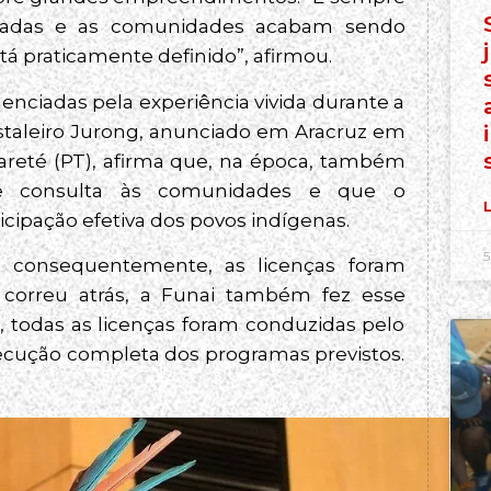
madas e as comunidades acabam sendo
á praticamente definido”, afirmou.
enciadas pela experiência vivida durante a
taleiro Jurong, anunciado em Aracruz em
uareté (PT), afirma que, na época, também
e consulta às comunidades e que o
L
ipação efetiva dos povos indígenas.
5
e, consequentemente, as licenças foram
correu atrás, a Funai também fez esse
 todas as licenças foram conduzidas pelo
xecução completa dos programas previstos.