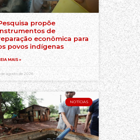
Pesquisa propõe
instrumentos de
reparação econômica para
os povos indígenas
EIA MAIS »
 de agosto de 2026
NOTÍCIAS