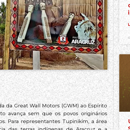
L
6
A
 da Great Wall Motors (GWM) ao Espírito
eto avança sem que os povos originários
s. Para representantes Tupinikim, a área
ia das terras indígenas de Aracruz e a