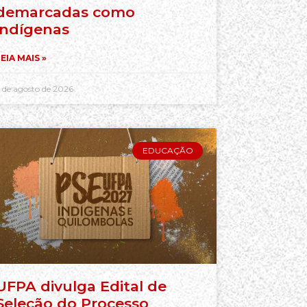
demarcadas como
indígenas
EIA MAIS »
 de agosto de 2026
EDUCAÇÃO
UFPA divulga Edital de
Seleção do Processo