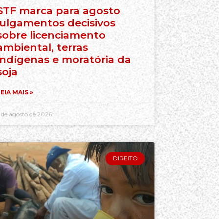
STF marca para agosto
julgamentos decisivos
sobre licenciamento
ambiental, terras
indígenas e moratória da
soja
EIA MAIS »
 de agosto de 2026
DIREITO