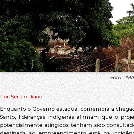
Foto: PM
Por: Século Diário
Enquanto o Governo estadual comemora a chegada
Santo, lideranças indígenas afirmam que o proj
potencialmente atingidos tenham sido consultado
destinada ao empreendimento está na incidênc