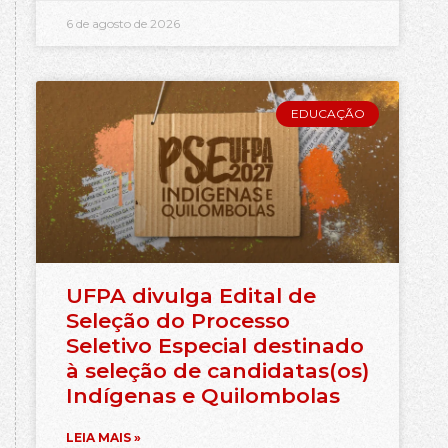
6 de agosto de 2026
EDUCAÇÃO
UFPA divulga Edital de
Seleção do Processo
Seletivo Especial destinado
à seleção de candidatas(os)
Indígenas e Quilombolas
LEIA MAIS »