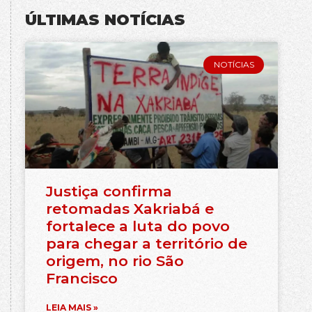
ÚLTIMAS NOTÍCIAS
NOTÍCIAS
Justiça confirma
retomadas Xakriabá e
fortalece a luta do povo
para chegar a território de
origem, no rio São
Francisco
LEIA MAIS »