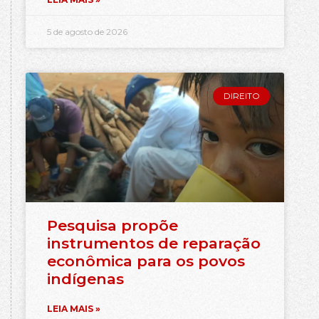
5 de agosto de 2026
DIREITO
Pesquisa propõe
instrumentos de reparação
econômica para os povos
indígenas
LEIA MAIS »