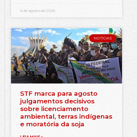
6 de agosto de 2026
NOTÍCIAS
STF marca para agosto
julgamentos decisivos
sobre licenciamento
ambiental, terras indígenas
e moratória da soja
LEIA MAIS »