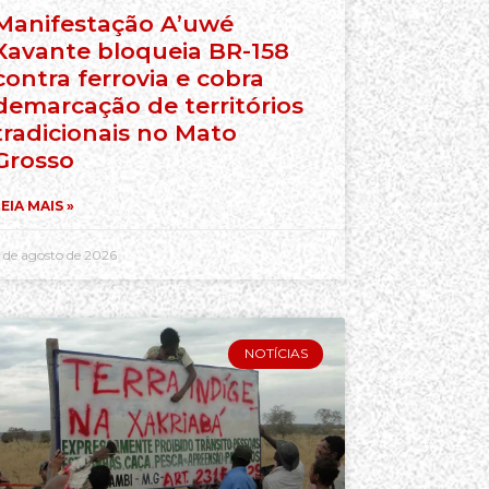
Manifestação A’uwé
Xavante bloqueia BR-158
contra ferrovia e cobra
demarcação de territórios
tradicionais no Mato
Grosso
EIA MAIS »
 de agosto de 2026
NOTÍCIAS