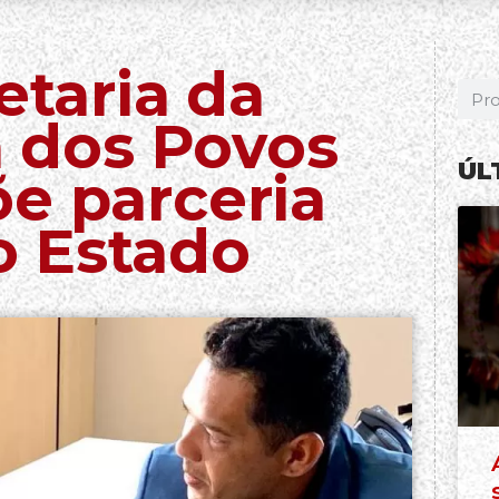
etaria da
a dos Povos
ÚL
e parceria
o Estado