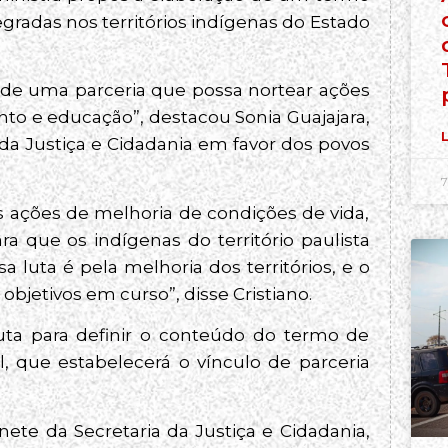
radas nos territórios indígenas do Estado
o de uma parceria que possa nortear ações
to e educação”, destacou Sonia Guajajara,
L
a da Justiça e Cidadania em favor dos povos
7
r as ações de melhoria de condições de vida,
a que os indígenas do território paulista
a luta é pela melhoria dos territórios, e o
objetivos em curso”, disse Cristiano.
ta para definir o conteúdo do termo de
l, que estabelecerá o vínculo de parceria
ete da Secretaria da Justiça e Cidadania,