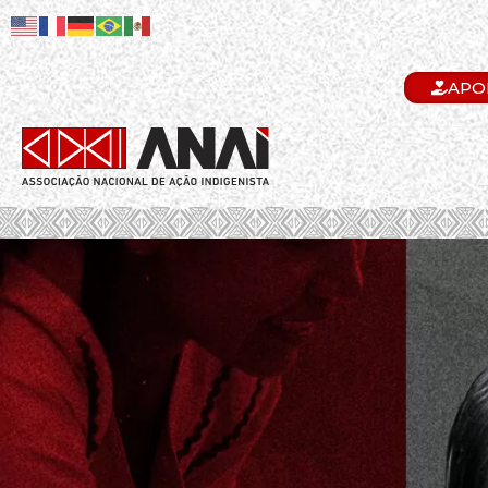
APO
.