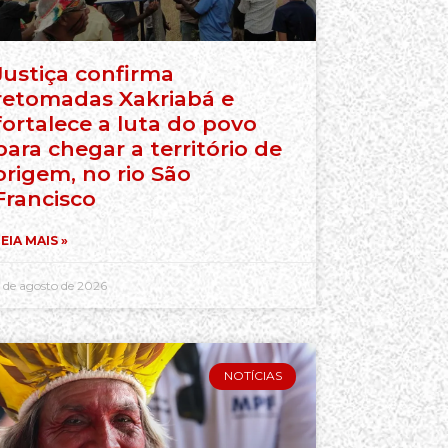
Justiça confirma
retomadas Xakriabá e
fortalece a luta do povo
para chegar a território de
origem, no rio São
Francisco
EIA MAIS »
 de agosto de 2026
NOTÍCIAS