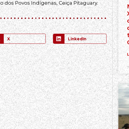
io dos Povos Indígenas, Ceiça Pitaguary.
X
LinkedIn
L
7