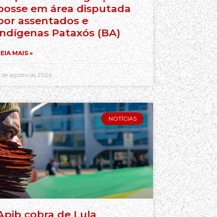
posse em área disputada
por assentados e
indígenas Pataxós (BA)
EIA MAIS »
 de agosto de 2026
NOTÍCIAS
Apib cobra de Lula