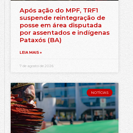
Após ação do MPF, TRF1
suspende reintegração de
posse em área disputada
por assentados e indígenas
Pataxós (BA)
LEIA MAIS »
7 de agosto de 2026
NOTÍCIAS