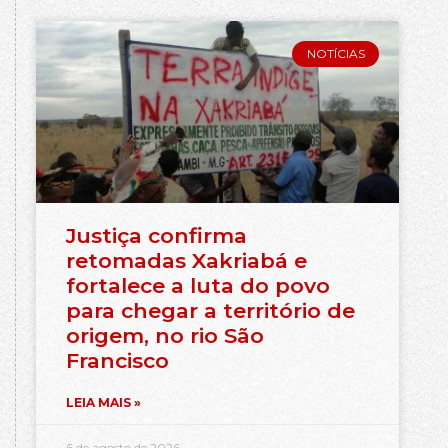
NOTÍCIAS
Justiça confirma
retomadas Xakriabá e
fortalece a luta do povo
para chegar a território de
origem, no rio São
Francisco
LEIA MAIS »
6 de agosto de 2026