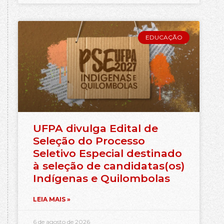
EDUCAÇÃO
UFPA divulga Edital de
Seleção do Processo
Seletivo Especial destinado
à seleção de candidatas(os)
Indígenas e Quilombolas
LEIA MAIS »
6 de agosto de 2026