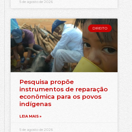
5 de agosto de 2026
DIREITO
Pesquisa propõe
instrumentos de reparação
econômica para os povos
indígenas
LEIA MAIS »
5 de agosto de 2026