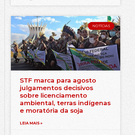
NOTÍCIAS
STF marca para agosto
julgamentos decisivos
sobre licenciamento
ambiental, terras indígenas
e moratória da soja
LEIA MAIS »