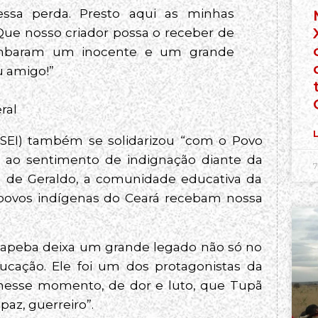
ssa perda. Presto aqui as minhas
 Que nosso criador possa o receber de
Tombaram um inocente e um grande
u amigo!”
ral
L
(DSEI) também se solidarizou “com o Povo
o sentimento de indignação diante da
7
ia de Geraldo, a comunidade educativa da
 povos indígenas do Ceará recebam nossa
Tapeba deixa um grande legado não só no
cação. Ele foi um dos protagonistas da
nesse momento, de dor e luto, que Tupã
paz, guerreiro”.