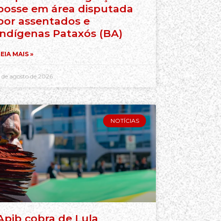
posse em área disputada
por assentados e
indígenas Pataxós (BA)
EIA MAIS »
 de agosto de 2026
NOTÍCIAS
Apib cobra de Lula