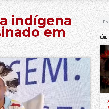
la indígena
sinado em
ÚL