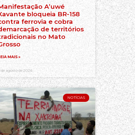
Manifestação A’uwé
Xavante bloqueia BR-158
contra ferrovia e cobra
demarcação de territórios
tradicionais no Mato
Grosso
EIA MAIS »
 de agosto de 2026
NOTÍCIAS