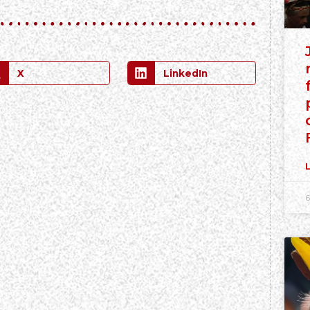
X
LinkedIn
L
6