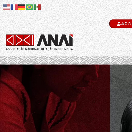
APO
.