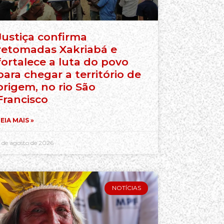
Justiça confirma
retomadas Xakriabá e
fortalece a luta do povo
para chegar a território de
origem, no rio São
Francisco
EIA MAIS »
 de agosto de 2026
NOTÍCIAS