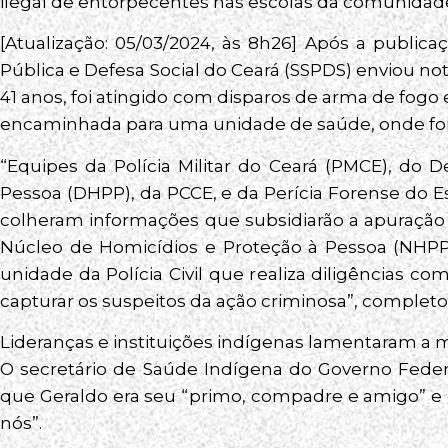
ilegal de entorpecentes nas escolas da comunidad
[Atualização: 05/03/2024, às 8h26] Após a publica
Pública e Defesa Social do Ceará (SSPDS) enviou
41 anos, foi atingido com disparos de arma de fogo e
encaminhada para uma unidade de saúde, onde foi 
“Equipes da Polícia Militar do Ceará (PMCE), do
Pessoa (DHPP), da PCCE, e da Perícia Forense do E
colheram informações que subsidiarão a apuração p
Núcleo de Homicídios e Proteção à Pessoa (NHPP)
unidade da Polícia Civil que realiza diligências c
capturar os suspeitos da ação criminosa”, completo
Lideranças e instituições indígenas lamentaram a m
O secretário de Saúde Indígena do Governo Feder
que Geraldo era seu “primo, compadre e amigo” e 
nós”.