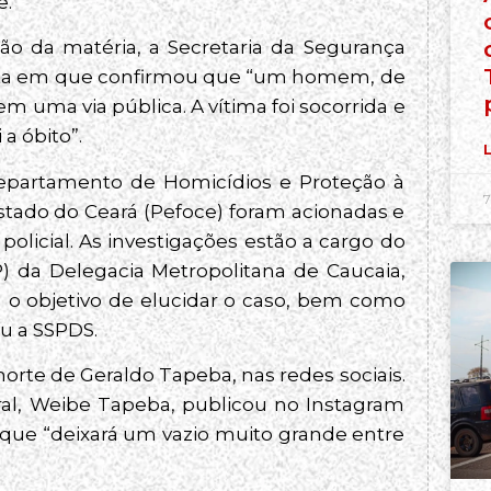
e.
ção da matéria, a Secretaria da Segurança
 nota em que confirmou que “um homem, de
m uma via pública. A vítima foi socorrida e
a óbito”.
L
 Departamento de Homicídios e Proteção à
7
stado do Ceará (Pefoce) foram acionadas e
olicial. As investigações estão a cargo do
 da Delegacia Metropolitana de Caucaia,
om o objetivo de elucidar o caso, bem como
u a SSPDS.
orte de Geraldo Tapeba, nas redes sociais.
al, Weibe Tapeba, publicou no Instagram
que “deixará um vazio muito grande entre