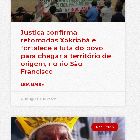
Justiça confirma
retomadas Xakriabá e
fortalece a luta do povo
para chegar a território de
origem, no rio São
Francisco
LEIA MAIS »
6 de agosto de 2026
NOTÍCIAS