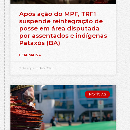
Após ação do MPF, TRF1
suspende reintegração de
posse em área disputada
por assentados e indígenas
Pataxós (BA)
LEIA MAIS »
7 de agosto de 2026
NOTÍCIAS