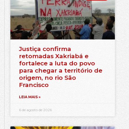
Justiça confirma
retomadas Xakriabá e
fortalece a luta do povo
para chegar a território de
origem, no rio São
Francisco
LEIA MAIS »
6 de agosto de 2026