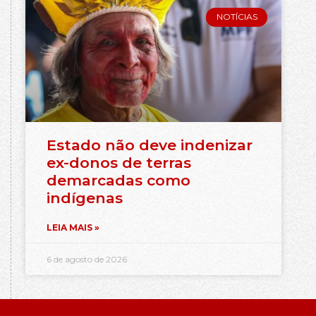
NOTÍCIAS
Estado não deve indenizar
ex-donos de terras
demarcadas como
indígenas
LEIA MAIS »
6 de agosto de 2026