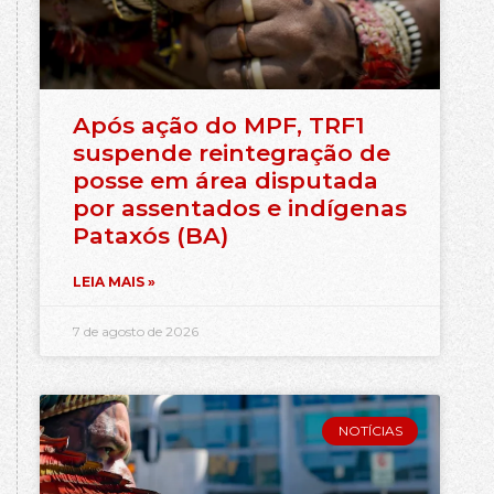
Após ação do MPF, TRF1
suspende reintegração de
posse em área disputada
por assentados e indígenas
Pataxós (BA)
LEIA MAIS »
7 de agosto de 2026
NOTÍCIAS