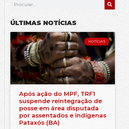
ÚLTIMAS NOTÍCIAS
NOTÍCIAS
Após ação do MPF, TRF1
suspende reintegração de
posse em área disputada
por assentados e indígenas
Pataxós (BA)