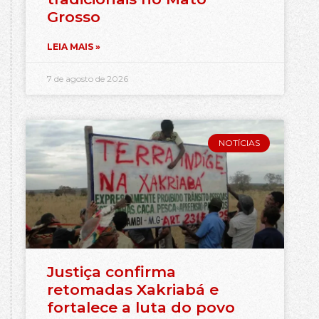
Grosso
LEIA MAIS »
7 de agosto de 2026
NOTÍCIAS
Justiça confirma
retomadas Xakriabá e
fortalece a luta do povo