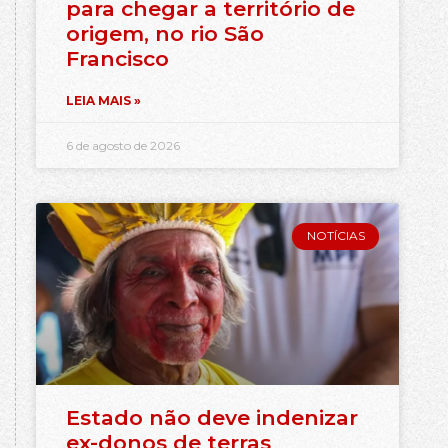
para chegar a território de
origem, no rio São
Francisco
LEIA MAIS »
6 de agosto de 2026
NOTÍCIAS
Estado não deve indenizar
ex-donos de terras