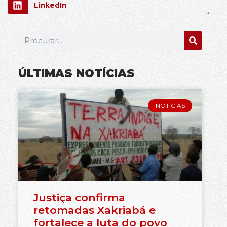
LinkedIn
ÚLTIMAS NOTÍCIAS
NOTÍCIAS
Justiça confirma
retomadas Xakriabá e
fortalece a luta do povo