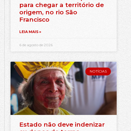
para chegar a território de
origem, no rio São
Francisco
LEIA MAIS »
6 de agosto de 2026
NOTÍCIAS
Estado não deve indenizar