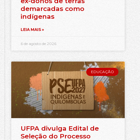
ex-donos de terras
demarcadas como
indígenas
LEIA MAIS »
6 de agosto de 2026
EDUCAÇÃO
UFPA divulga Edital de
Seleção do Processo