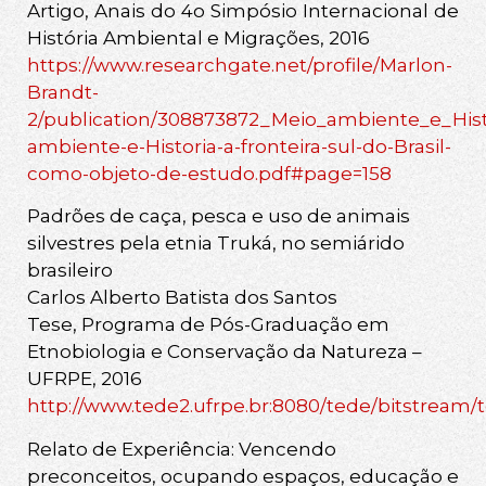
Artigo, Anais do 4o Simpósio Internacional de
História Ambiental e Migrações, 2016
https://www.researchgate.net/profile/Marlon-
Brandt-
2/publication/308873872_Meio_ambiente_e_Hist
ambiente-e-Historia-a-fronteira-sul-do-Brasil-
como-objeto-de-estudo.pdf#page=158
Padrões de caça, pesca e uso de animais
silvestres pela etnia Truká, no semiárido
brasileiro
Carlos Alberto Batista dos Santos
Tese, Programa de Pós-Graduação em
Etnobiologia e Conservação da Natureza –
UFRPE, 2016
http://www.tede2.ufrpe.br:8080/tede/bitstrea
Relato de Experiência: Vencendo
preconceitos, ocupando espaços, educação e