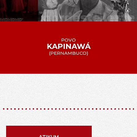
POVO
KAPINAWÁ
(
PERNAMBUCO
)