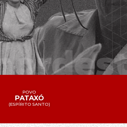
POVO
PATAXÓ
(
ESPÍRITO SANTO
)