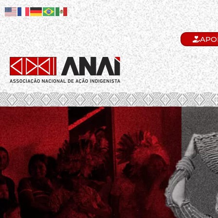
APO
.