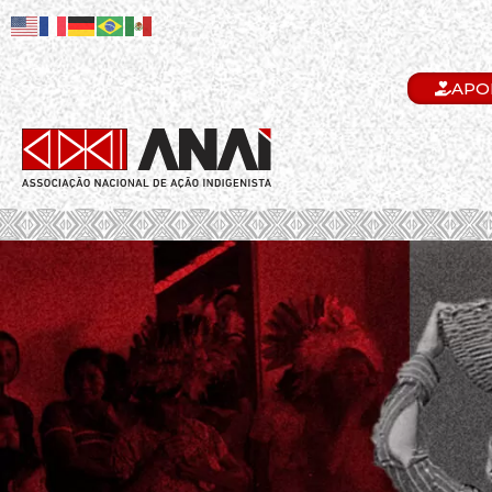
APO
.