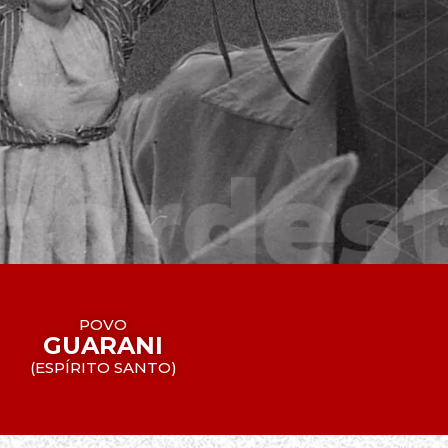
POVO
GUARANI
(
ESPÍRITO SANTO
)