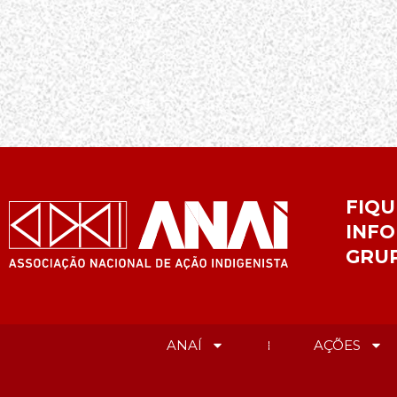
FIQU
INFO
GRU
ANAÍ
AÇÕES