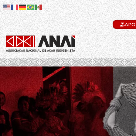
APO
.