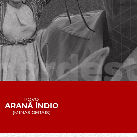
POVO
ARANÃ ÍNDIO
(
MINAS GERAIS
)