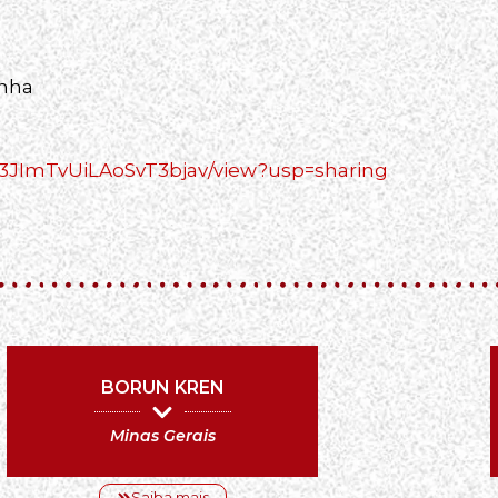
onha
aq3JImTvUiLAoSvT3bjav/view?usp=sharing
BORUN KREN
Minas Gerais
Saiba mais